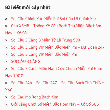
Bài viết mới cập nhật
Soi Cầu Chính Xác Miễn Phí Soi Cầu Lô Chính Xác
Cau XSMB – Thống Kê Cầu Bạch Thủ Miền Bắc Hôm
Nay – Xổ Số
Soi Cầu 3 Càng 3 Miền Tỷ Lệ Trúng 99%
Soi Cầu 3 Càng VIP Miền Bắc Miễn Phí – Dự Đoán 247
Soi Cầu 3 Càng VIP Miền Bắc Miễn Phí
SOI CẦU 3 CÀNG
Soi Cầu 3 Càng Miền Nam Cực Chuẩn Miễn Phí Hôm
Nay 100%
Soi Cầu 24h – Soi Cầu 247 – Soi Cầu Bạch Thủ CHÍNH
XÁC
Soi Cau Mb Rong Bach Kim
Giờ Vàng Chốt Số Miền Bắc Hôm Nay – Xổ Số 666