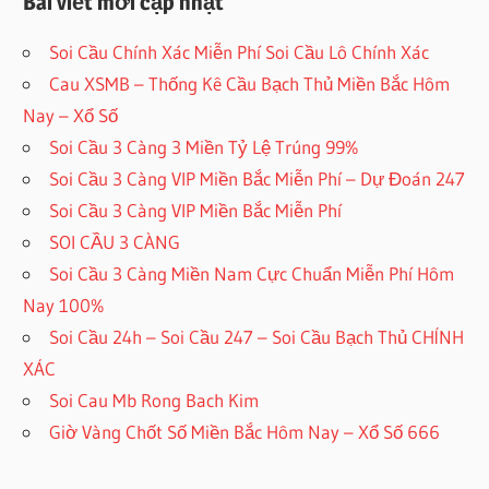
Bài viết mới cập nhật
Soi Cầu Chính Xác Miễn Phí Soi Cầu Lô Chính Xác
Cau XSMB – Thống Kê Cầu Bạch Thủ Miền Bắc Hôm
Nay – Xổ Số
Soi Cầu 3 Càng 3 Miền Tỷ Lệ Trúng 99%
Soi Cầu 3 Càng VIP Miền Bắc Miễn Phí – Dự Đoán 247
Soi Cầu 3 Càng VIP Miền Bắc Miễn Phí
SOI CẦU 3 CÀNG
Soi Cầu 3 Càng Miền Nam Cực Chuẩn Miễn Phí Hôm
Nay 100%
Soi Cầu 24h – Soi Cầu 247 – Soi Cầu Bạch Thủ CHÍNH
XÁC
Soi Cau Mb Rong Bach Kim
Giờ Vàng Chốt Số Miền Bắc Hôm Nay – Xổ Số 666