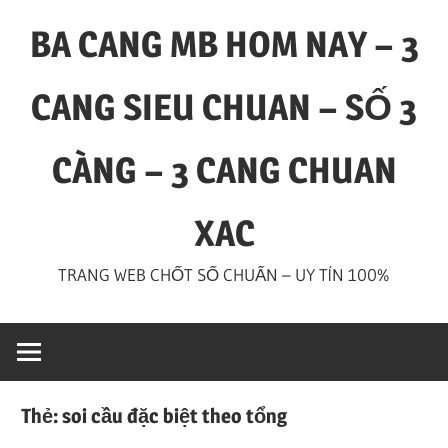
Skip
BA CANG MB HOM NAY – 3
to
content
CANG SIEU CHUAN – SỐ 3
CÀNG – 3 CANG CHUAN
XAC
TRANG WEB CHỐT SỐ CHUẨN – UY TÍN 100%
Thẻ:
soi cầu đặc biệt theo tổng