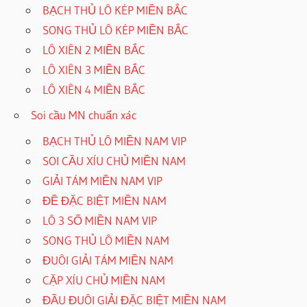
BẠCH THỦ LÔ KÉP MIỀN BẮC
SONG THỦ LÔ KÉP MIỀN BẮC
LÔ XIÊN 2 MIỀN BẮC
LÔ XIÊN 3 MIỀN BẮC
LÔ XIÊN 4 MIỀN BẮC
Soi cầu MN chuẩn xác
BẠCH THỦ LÔ MIỀN NAM VIP
SOI CẦU XÍU CHỦ MIỀN NAM
GIẢI TÁM MIỀN NAM VIP
ĐỀ ĐẶC BIỆT MIỀN NAM
LÔ 3 SỐ MIỀN NAM VIP
SONG THỦ LÔ MIỀN NAM
ĐUÔI GIẢI TÁM MIỀN NAM
CẶP XÍU CHỦ MIỀN NAM
ĐẦU ĐUÔI GIẢI ĐẶC BIỆT MIỀN NAM