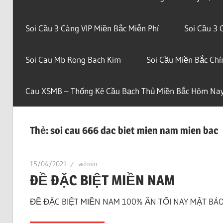
Soi Cầu 3 Càng VIP Miền Bắc Miễn Phí
Soi Cầu 3 
Soi Cau Mb Rong Bach Kim
Soi Cầu Miền Bắc Ch
Cau XSMB – Thống Kê Cầu Bạch Thủ Miền Bắc Hôm Nay
Thẻ:
soi cau 666 dac biet mien nam mien bac
15/04/2021
admin
ĐỀ ĐẶC BIỆT MIỀN NAM
ĐỀ ĐẶC BIỆT MIỀN NAM 100% ĂN TỐI NAY MẬT B