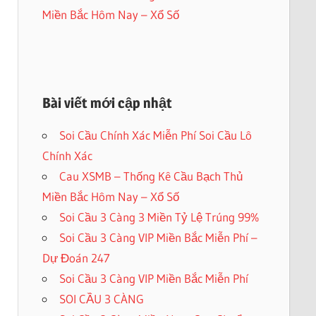
Miền Bắc Hôm Nay – Xổ Số
Bài viết mới cập nhật
Soi Cầu Chính Xác Miễn Phí Soi Cầu Lô
Chính Xác
Cau XSMB – Thống Kê Cầu Bạch Thủ
Miền Bắc Hôm Nay – Xổ Số
Soi Cầu 3 Càng 3 Miền Tỷ Lệ Trúng 99%
Soi Cầu 3 Càng VIP Miền Bắc Miễn Phí –
Dự Đoán 247
Soi Cầu 3 Càng VIP Miền Bắc Miễn Phí
SOI CẦU 3 CÀNG