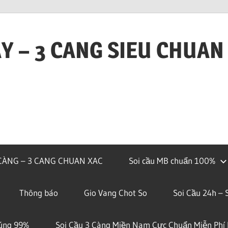
 – 3 CANG SIEU CHUAN 
 CÀNG – 3 CANG CHUAN XAC
Soi cầu MB chuẩn 100%
Thông báo
Gio Vang Chot So
Soi Cầu 24h – 
rúng 99%
Soi Cầu 3 Càng Miền Nam Cực Chuẩn Miễn Ph