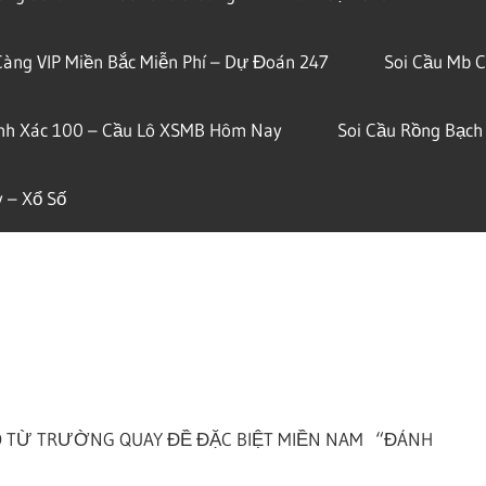
Càng VIP Miền Bắc Miễn Phí – Dự Đoán 247
Soi Cầu Mb C
ính Xác 100 – Cầu Lô XSMB Hôm Nay
Soi Cầu Rồng Bạch
 – Xổ Số
ÁO TỪ TRƯỜNG QUAY ĐỀ ĐẶC BIỆT MIỀN NAM “ĐÁNH