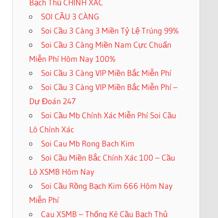
Bạch Thủ CHÍNH XÁC
SOI CẦU 3 CÀNG
Soi Cầu 3 Càng 3 Miền Tỷ Lệ Trúng 99%
Soi Cầu 3 Càng Miền Nam Cực Chuẩn
Miễn Phí Hôm Nay 100%
Soi Cầu 3 Càng VIP Miền Bắc Miễn Phí
Soi Cầu 3 Càng VIP Miền Bắc Miễn Phí –
Dự Đoán 247
Soi Cầu Mb Chính Xác Miễn Phí Soi Cầu
Lô Chính Xác
Soi Cau Mb Rong Bach Kim
Soi Cầu Miền Bắc Chính Xác 100 – Cầu
Lô XSMB Hôm Nay
Soi Cầu Rồng Bạch Kim 666 Hôm Nay
Miễn Phí
Cau XSMB – Thống Kê Cầu Bạch Thủ