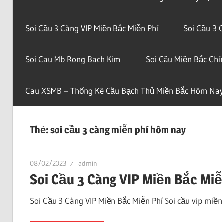
Soi Cầu 3 Càng VIP Miền Bắc Miễn Phí
Soi Cầu 3 
Soi Cau Mb Rong Bach Kim
Soi Cầu Miền Bắc Ch
Cau XSMB – Thống Kê Cầu Bạch Thủ Miền Bắc Hôm Nay
Thẻ:
soi cầu 3 càng miễn phí hôm nay
08/02/2023
admin
Soi Cầu 3 Càng VIP Miền Bắc Miễ
Soi Cầu 3 Càng VIP Miền Bắc Miễn Phí Soi cầu vip miền 