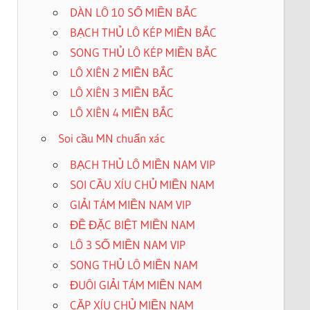
DÀN LÔ 10 SỐ MIỀN BẮC
BẠCH THỦ LÔ KÉP MIỀN BẮC
SONG THỦ LÔ KÉP MIỀN BẮC
LÔ XIÊN 2 MIỀN BẮC
LÔ XIÊN 3 MIỀN BẮC
LÔ XIÊN 4 MIỀN BẮC
Soi cầu MN chuẩn xác
BẠCH THỦ LÔ MIỀN NAM VIP
SOI CẦU XÍU CHỦ MIỀN NAM
GIẢI TÁM MIỀN NAM VIP
ĐỀ ĐẶC BIỆT MIỀN NAM
LÔ 3 SỐ MIỀN NAM VIP
SONG THỦ LÔ MIỀN NAM
ĐUÔI GIẢI TÁM MIỀN NAM
CẶP XÍU CHỦ MIỀN NAM