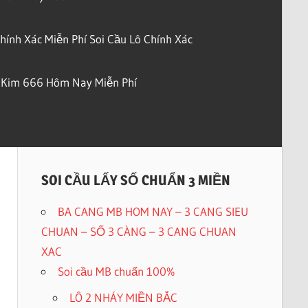
hính Xác Miễn Phí Soi Cầu Lô Chính Xác
 Kim 666 Hôm Nay Miễn Phí
SOI CẦU LẤY SỐ CHUẨN 3 MIỀN
BA CANG MB HOM NAY – 3 CANG SIEU
CHUAN – SỐ 3 CÀNG – 3 CANG CHUAN
XAC
Soi cầu MB chuẩn 100%
LÔ 2 NHÁY MIỀN BẮC