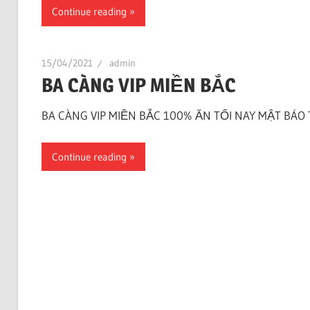
Continue reading
15/04/2021
admin
BA CÀNG VIP MIỀN BẮC
BA CÀNG VIP MIỀN BẮC 100% ĂN TỐI NAY MẬT BÁ
Continue reading