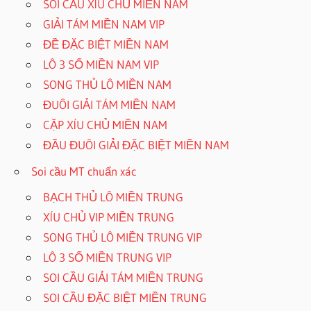
SOI CẦU XÍU CHỦ MIỀN NAM
GIẢI TÁM MIỀN NAM VIP
ĐỀ ĐẶC BIỆT MIỀN NAM
LÔ 3 SỐ MIỀN NAM VIP
SONG THỦ LÔ MIỀN NAM
ĐUÔI GIẢI TÁM MIỀN NAM
CẶP XÍU CHỦ MIỀN NAM
ĐẦU ĐUÔI GIẢI ĐẶC BIỆT MIỀN NAM
Soi cầu MT chuẩn xác
BẠCH THỦ LÔ MIỀN TRUNG
XÍU CHỦ VIP MIỀN TRUNG
SONG THỦ LÔ MIỀN TRUNG VIP
LÔ 3 SỐ MIỀN TRUNG VIP
SOI CẦU GIẢI TÁM MIỀN TRUNG
SOI CẦU ĐẶC BIỆT MIỀN TRUNG