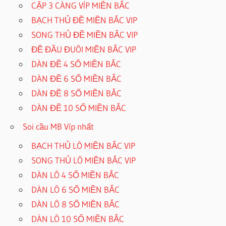
CẶP 3 CÀNG VÍP MIỀN BẮC
BẠCH THỦ ĐỀ MIỀN BẮC VIP
SONG THỦ ĐỀ MIỀN BẮC VIP
ĐỀ ĐẦU ĐUÔI MIỀN BẮC VIP
DÀN ĐỀ 4 SỐ MIỀN BẮC
DÀN ĐỀ 6 SỐ MIỀN BẮC
DÀN ĐỀ 8 SỐ MIỀN BẮC
DÀN ĐỀ 10 SỐ MIỀN BẮC
Soi cầu MB Víp nhất
BẠCH THỦ LÔ MIỀN BẮC VIP
SONG THỦ LÔ MIỀN BẮC VIP
DÀN LÔ 4 SỐ MIỀN BẮC
DÀN LÔ 6 SỐ MIỀN BẮC
DÀN LÔ 8 SỐ MIỀN BẮC
DÀN LÔ 10 SỐ MIỀN BẮC