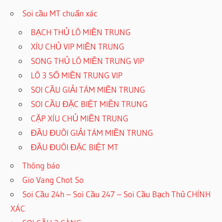
Soi cầu MT chuẩn xác
BẠCH THỦ LÔ MIỀN TRUNG
XÍU CHỦ VIP MIỀN TRUNG
SONG THỦ LÔ MIỀN TRUNG VIP
LÔ 3 SỐ MIỀN TRUNG VIP
SOI CẦU GIẢI TÁM MIỀN TRUNG
SOI CẦU ĐẶC BIỆT MIỀN TRUNG
CẶP XÍU CHỦ MIỀN TRUNG
ĐẦU ĐUÔI GIẢI TÁM MIỀN TRUNG
ĐẦU ĐUÔI ĐẶC BIỆT MT
Thông báo
Gio Vang Chot So
Soi Cầu 24h – Soi Cầu 247 – Soi Cầu Bạch Thủ CHÍNH
XÁC