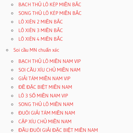
BẠCH THỦ LÔ KÉP MIỀN BẮC
SONG THỦ LÔ KÉP MIỀN BẮC
LÔ XIÊN 2 MIỀN BẮC
LÔ XIÊN 3 MIỀN BẮC
LÔ XIÊN 4 MIỀN BẮC
Soi cầu MN chuẩn xác
BẠCH THỦ LÔ MIỀN NAM VIP
SOI CẦU XÍU CHỦ MIỀN NAM
GIẢI TÁM MIỀN NAM VIP
ĐỀ ĐẶC BIỆT MIỀN NAM
LÔ 3 SỐ MIỀN NAM VIP
SONG THỦ LÔ MIỀN NAM
ĐUÔI GIẢI TÁM MIỀN NAM
CẶP XÍU CHỦ MIỀN NAM
ĐẦU ĐUÔI GIẢI ĐẶC BIỆT MIỀN NAM