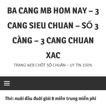
Skip
BA CANG MB HOM NAY – 3
to
content
CANG SIEU CHUAN – SỐ 3
CÀNG – 3 CANG CHUAN
XAC
TRANG WEB CHỐT SỐ CHUẨN – UY TÍN 100%
Thẻ:
nuôi đầu đuôi giải 8 miền trung miễn phí