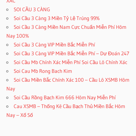
XÁC
SOI CẦU 3 CÀNG
Soi Cầu 3 Càng 3 Miền Tỷ Lệ Trúng 99%
Soi Cầu 3 Càng Miền Nam Cực Chuẩn Miễn Phí Hôm
Nay 100%
Soi Cầu 3 Càng VIP Miền Bắc Miễn Phí
Soi Cầu 3 Càng VIP Miền Bắc Miễn Phí – Dự Đoán 247
Soi Cầu Mb Chính Xác Miễn Phí Soi Cầu Lô Chính Xác
Soi Cau Mb Rong Bach Kim
Soi Cầu Miền Bắc Chính Xác 100 – Cầu Lô XSMB Hôm
Nay
Soi Cầu Rồng Bạch Kim 666 Hôm Nay Miễn Phí
Cau XSMB – Thống Kê Cầu Bạch Thủ Miền Bắc Hôm
Nay – Xổ Số