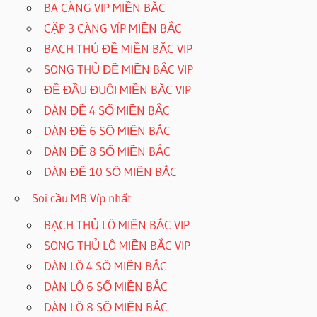
BA CÀNG VIP MIỀN BẮC
CẶP 3 CÀNG VÍP MIỀN BẮC
BẠCH THỦ ĐỀ MIỀN BẮC VIP
SONG THỦ ĐỀ MIỀN BẮC VIP
ĐỀ ĐẦU ĐUÔI MIỀN BẮC VIP
DÀN ĐỀ 4 SỐ MIỀN BẮC
DÀN ĐỀ 6 SỐ MIỀN BẮC
DÀN ĐỀ 8 SỐ MIỀN BẮC
DÀN ĐỀ 10 SỐ MIỀN BẮC
Soi cầu MB Víp nhất
BẠCH THỦ LÔ MIỀN BẮC VIP
SONG THỦ LÔ MIỀN BẮC VIP
DÀN LÔ 4 SỐ MIỀN BẮC
DÀN LÔ 6 SỐ MIỀN BẮC
DÀN LÔ 8 SỐ MIỀN BẮC