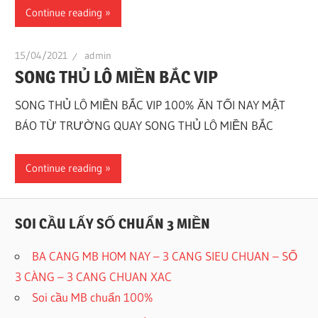
Continue reading
15/04/2021
admin
SONG THỦ LÔ MIỀN BẮC VIP
SONG THỦ LÔ MIỀN BẮC VIP 100% ĂN TỐI NAY MẬT
BÁO TỪ TRƯỜNG QUAY SONG THỦ LÔ MIỀN BẮC
Continue reading
SOI CẦU LẤY SỐ CHUẨN 3 MIỀN
BA CANG MB HOM NAY – 3 CANG SIEU CHUAN – SỐ
3 CÀNG – 3 CANG CHUAN XAC
Soi cầu MB chuẩn 100%