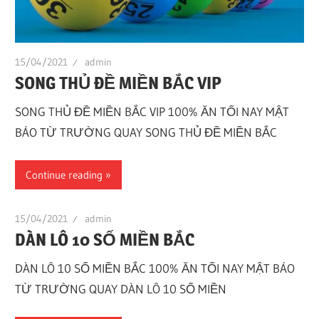
15/04/2021
admin
SONG THỦ ĐỀ MIỀN BẮC VIP
SONG THỦ ĐỀ MIỀN BẮC VIP 100% ĂN TỐI NAY MẬT
BÁO TỪ TRƯỜNG QUAY SONG THỦ ĐỀ MIỀN BẮC
Continue reading
15/04/2021
admin
DÀN LÔ 10 SỐ MIỀN BẮC
DÀN LÔ 10 SỐ MIỀN BẮC 100% ĂN TỐI NAY MẬT BÁO
TỪ TRƯỜNG QUAY DÀN LÔ 10 SỐ MIỀN