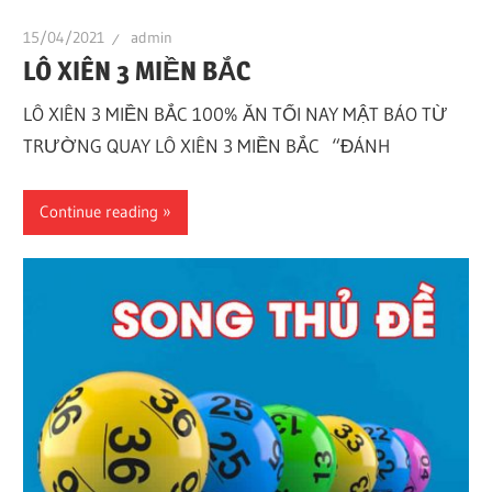
15/04/2021
admin
LÔ XIÊN 3 MIỀN BẮC
LÔ XIÊN 3 MIỀN BẮC 100% ĂN TỐI NAY MẬT BÁO TỪ
TRƯỜNG QUAY LÔ XIÊN 3 MIỀN BẮC “ĐÁNH
Continue reading