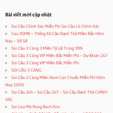
Bài viết mới cập nhật
Soi Cầu Chính Xác Miễn Phí Soi Cầu Lô Chính Xác
Cau XSMB – Thống Kê Cầu Bạch Thủ Miền Bắc Hôm
Nay – Xổ Số
Soi Cầu 3 Càng 3 Miền Tỷ Lệ Trúng 99%
Soi Cầu 3 Càng VIP Miền Bắc Miễn Phí – Dự Đoán 247
Soi Cầu 3 Càng VIP Miền Bắc Miễn Phí
SOI CẦU 3 CÀNG
Soi Cầu 3 Càng Miền Nam Cực Chuẩn Miễn Phí Hôm
Nay 100%
Soi Cầu 24h – Soi Cầu 247 – Soi Cầu Bạch Thủ CHÍNH
XÁC
Soi Cau Mb Rong Bach Kim