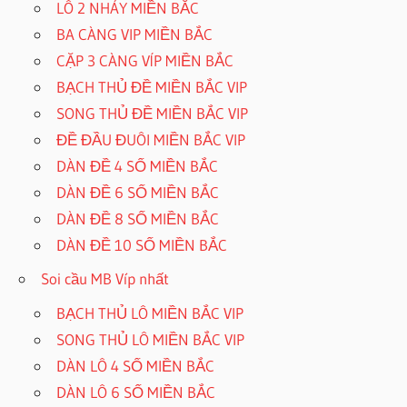
LÔ 2 NHÁY MIỀN BẮC
BA CÀNG VIP MIỀN BẮC
CẶP 3 CÀNG VÍP MIỀN BẮC
BẠCH THỦ ĐỀ MIỀN BẮC VIP
SONG THỦ ĐỀ MIỀN BẮC VIP
ĐỀ ĐẦU ĐUÔI MIỀN BẮC VIP
DÀN ĐỀ 4 SỐ MIỀN BẮC
DÀN ĐỀ 6 SỐ MIỀN BẮC
DÀN ĐỀ 8 SỐ MIỀN BẮC
DÀN ĐỀ 10 SỐ MIỀN BẮC
Soi cầu MB Víp nhất
BẠCH THỦ LÔ MIỀN BẮC VIP
SONG THỦ LÔ MIỀN BẮC VIP
DÀN LÔ 4 SỐ MIỀN BẮC
DÀN LÔ 6 SỐ MIỀN BẮC