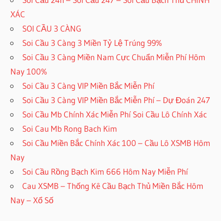
XÁC
SOI CẦU 3 CÀNG
Soi Cầu 3 Càng 3 Miền Tỷ Lệ Trúng 99%
Soi Cầu 3 Càng Miền Nam Cực Chuẩn Miễn Phí Hôm
Nay 100%
Soi Cầu 3 Càng VIP Miền Bắc Miễn Phí
Soi Cầu 3 Càng VIP Miền Bắc Miễn Phí – Dự Đoán 247
Soi Cầu Mb Chính Xác Miễn Phí Soi Cầu Lô Chính Xác
Soi Cau Mb Rong Bach Kim
Soi Cầu Miền Bắc Chính Xác 100 – Cầu Lô XSMB Hôm
Nay
Soi Cầu Rồng Bạch Kim 666 Hôm Nay Miễn Phí
Cau XSMB – Thống Kê Cầu Bạch Thủ Miền Bắc Hôm
Nay – Xổ Số