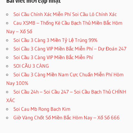
Bài viết mới cập nhật
Soi Cầu Chính Xác Miễn Phí Soi Cầu Lô Chính Xác
Cau XSMB – Thống Kê Cầu Bạch Thủ Miền Bắc Hôm
Nay – Xổ Số
Soi Cầu 3 Càng 3 Miền Tỷ Lệ Trúng 99%
Soi Cầu 3 Càng VIP Miền Bắc Miễn Phí – Dự Đoán 247
Soi Cầu 3 Càng VIP Miền Bắc Miễn Phí
SOI CẦU 3 CÀNG
Soi Cầu 3 Càng Miền Nam Cực Chuẩn Miễn Phí Hôm
Nay 100%
Soi Cầu 24h – Soi Cầu 247 – Soi Cầu Bạch Thủ CHÍNH
XÁC
Soi Cau Mb Rong Bach Kim
Giờ Vàng Chốt Số Miền Bắc Hôm Nay – Xổ Số 666