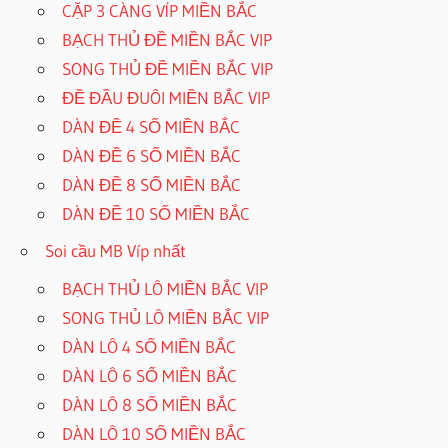
CẶP 3 CÀNG VÍP MIỀN BẮC
BẠCH THỦ ĐỀ MIỀN BẮC VIP
SONG THỦ ĐỀ MIỀN BẮC VIP
ĐỀ ĐẦU ĐUÔI MIỀN BẮC VIP
DÀN ĐỀ 4 SỐ MIỀN BẮC
DÀN ĐỀ 6 SỐ MIỀN BẮC
DÀN ĐỀ 8 SỐ MIỀN BẮC
DÀN ĐỀ 10 SỐ MIỀN BẮC
Soi cầu MB Víp nhất
BẠCH THỦ LÔ MIỀN BẮC VIP
SONG THỦ LÔ MIỀN BẮC VIP
DÀN LÔ 4 SỐ MIỀN BẮC
DÀN LÔ 6 SỐ MIỀN BẮC
DÀN LÔ 8 SỐ MIỀN BẮC
DÀN LÔ 10 SỐ MIỀN BẮC