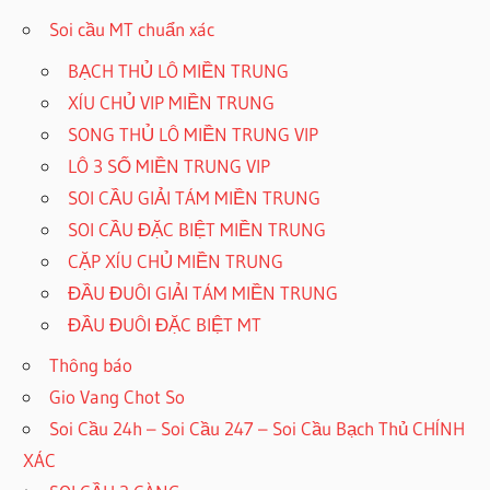
Soi cầu MT chuẩn xác
BẠCH THỦ LÔ MIỀN TRUNG
XÍU CHỦ VIP MIỀN TRUNG
SONG THỦ LÔ MIỀN TRUNG VIP
LÔ 3 SỐ MIỀN TRUNG VIP
SOI CẦU GIẢI TÁM MIỀN TRUNG
SOI CẦU ĐẶC BIỆT MIỀN TRUNG
CẶP XÍU CHỦ MIỀN TRUNG
ĐẦU ĐUÔI GIẢI TÁM MIỀN TRUNG
ĐẦU ĐUÔI ĐẶC BIỆT MT
Thông báo
Gio Vang Chot So
Soi Cầu 24h – Soi Cầu 247 – Soi Cầu Bạch Thủ CHÍNH
XÁC