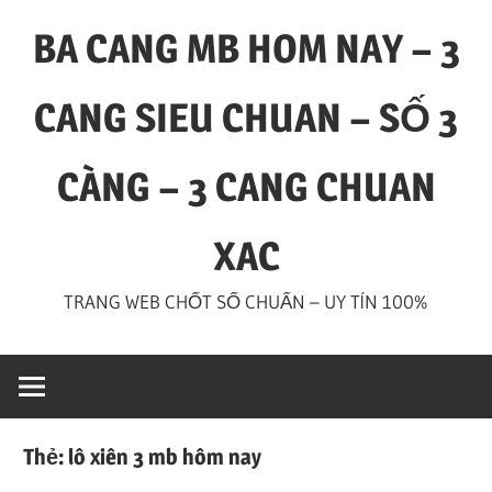
Skip
BA CANG MB HOM NAY – 3
to
content
CANG SIEU CHUAN – SỐ 3
CÀNG – 3 CANG CHUAN
XAC
TRANG WEB CHỐT SỐ CHUẨN – UY TÍN 100%
Thẻ:
lô xiên 3 mb hôm nay