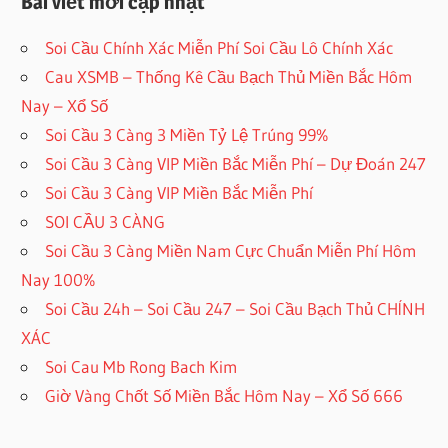
Bài viết mới cập nhật
Soi Cầu Chính Xác Miễn Phí Soi Cầu Lô Chính Xác
Cau XSMB – Thống Kê Cầu Bạch Thủ Miền Bắc Hôm
Nay – Xổ Số
Soi Cầu 3 Càng 3 Miền Tỷ Lệ Trúng 99%
Soi Cầu 3 Càng VIP Miền Bắc Miễn Phí – Dự Đoán 247
Soi Cầu 3 Càng VIP Miền Bắc Miễn Phí
SOI CẦU 3 CÀNG
Soi Cầu 3 Càng Miền Nam Cực Chuẩn Miễn Phí Hôm
Nay 100%
Soi Cầu 24h – Soi Cầu 247 – Soi Cầu Bạch Thủ CHÍNH
XÁC
Soi Cau Mb Rong Bach Kim
Giờ Vàng Chốt Số Miền Bắc Hôm Nay – Xổ Số 666