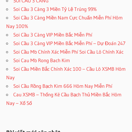
SOI CẦU 3 CÀNG
Soi Cầu 3 Càng 3 Miền Tỷ Lệ Trúng 99%
Soi Cầu 3 Càng Miền Nam Cực Chuẩn Miễn Phí Hôm
Nay 100%
Soi Cầu 3 Càng VIP Miền Bắc Miễn Phí
Soi Cầu 3 Càng VIP Miền Bắc Miễn Phí – Dự Đoán 247
Soi Cầu Mb Chính Xác Miễn Phí Soi Cầu Lô Chính Xác
Soi Cau Mb Rong Bach Kim
Soi Cầu Miền Bắc Chính Xác 100 – Cầu Lô XSMB Hôm
Nay
Soi Cầu Rồng Bạch Kim 666 Hôm Nay Miễn Phí
Cau XSMB – Thống Kê Cầu Bạch Thủ Miền Bắc Hôm
Nay – Xổ Số