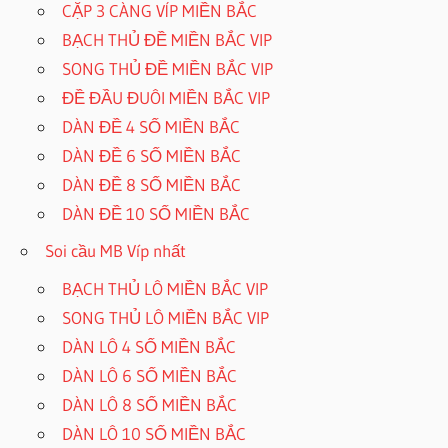
CẶP 3 CÀNG VÍP MIỀN BẮC
BẠCH THỦ ĐỀ MIỀN BẮC VIP
SONG THỦ ĐỀ MIỀN BẮC VIP
ĐỀ ĐẦU ĐUÔI MIỀN BẮC VIP
DÀN ĐỀ 4 SỐ MIỀN BẮC
DÀN ĐỀ 6 SỐ MIỀN BẮC
DÀN ĐỀ 8 SỐ MIỀN BẮC
DÀN ĐỀ 10 SỐ MIỀN BẮC
Soi cầu MB Víp nhất
BẠCH THỦ LÔ MIỀN BẮC VIP
SONG THỦ LÔ MIỀN BẮC VIP
DÀN LÔ 4 SỐ MIỀN BẮC
DÀN LÔ 6 SỐ MIỀN BẮC
DÀN LÔ 8 SỐ MIỀN BẮC
DÀN LÔ 10 SỐ MIỀN BẮC