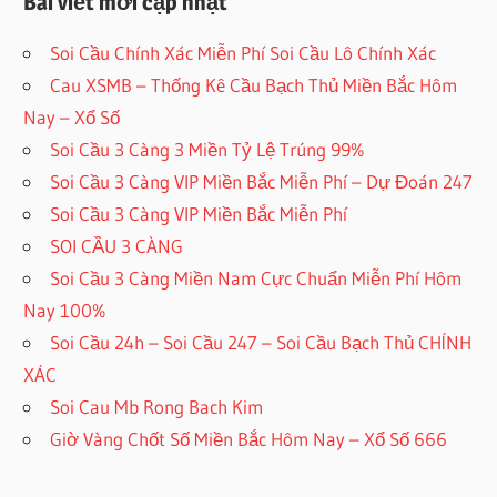
Bài viết mới cập nhật
Soi Cầu Chính Xác Miễn Phí Soi Cầu Lô Chính Xác
Cau XSMB – Thống Kê Cầu Bạch Thủ Miền Bắc Hôm
Nay – Xổ Số
Soi Cầu 3 Càng 3 Miền Tỷ Lệ Trúng 99%
Soi Cầu 3 Càng VIP Miền Bắc Miễn Phí – Dự Đoán 247
Soi Cầu 3 Càng VIP Miền Bắc Miễn Phí
SOI CẦU 3 CÀNG
Soi Cầu 3 Càng Miền Nam Cực Chuẩn Miễn Phí Hôm
Nay 100%
Soi Cầu 24h – Soi Cầu 247 – Soi Cầu Bạch Thủ CHÍNH
XÁC
Soi Cau Mb Rong Bach Kim
Giờ Vàng Chốt Số Miền Bắc Hôm Nay – Xổ Số 666