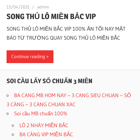
15/04/2021
admin
SONG THỦ LÔ MIỀN BẮC VIP
SONG THỦ LÔ MIỀN BẮC VIP 100% ĂN TỐI NAY MẬT
BÁO TỪ TRƯỜNG QUAY SONG THỦ LÔ MIỀN BẮC
Continue reading
SOI CẦU LẤY SỐ CHUẨN 3 MIỀN
BA CANG MB HOM NAY – 3 CANG SIEU CHUAN – SỐ
3 CÀNG – 3 CANG CHUAN XAC
Soi cầu MB chuẩn 100%
LÔ 2 NHÁY MIỀN BẮC
BA CÀNG VIP MIỀN BẮC