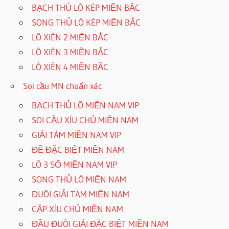
BẠCH THỦ LÔ KÉP MIỀN BẮC
SONG THỦ LÔ KÉP MIỀN BẮC
LÔ XIÊN 2 MIỀN BẮC
LÔ XIÊN 3 MIỀN BẮC
LÔ XIÊN 4 MIỀN BẮC
Soi cầu MN chuẩn xác
BẠCH THỦ LÔ MIỀN NAM VIP
SOI CẦU XÍU CHỦ MIỀN NAM
GIẢI TÁM MIỀN NAM VIP
ĐỀ ĐẶC BIỆT MIỀN NAM
LÔ 3 SỐ MIỀN NAM VIP
SONG THỦ LÔ MIỀN NAM
ĐUÔI GIẢI TÁM MIỀN NAM
CẶP XÍU CHỦ MIỀN NAM
ĐẦU ĐUÔI GIẢI ĐẶC BIỆT MIỀN NAM