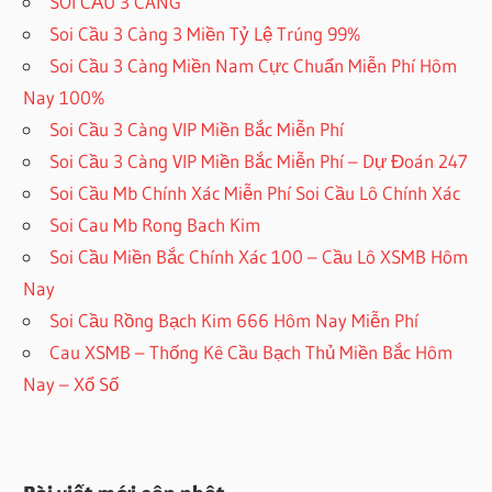
SOI CẦU 3 CÀNG
Soi Cầu 3 Càng 3 Miền Tỷ Lệ Trúng 99%
Soi Cầu 3 Càng Miền Nam Cực Chuẩn Miễn Phí Hôm
Nay 100%
Soi Cầu 3 Càng VIP Miền Bắc Miễn Phí
Soi Cầu 3 Càng VIP Miền Bắc Miễn Phí – Dự Đoán 247
Soi Cầu Mb Chính Xác Miễn Phí Soi Cầu Lô Chính Xác
Soi Cau Mb Rong Bach Kim
Soi Cầu Miền Bắc Chính Xác 100 – Cầu Lô XSMB Hôm
Nay
Soi Cầu Rồng Bạch Kim 666 Hôm Nay Miễn Phí
Cau XSMB – Thống Kê Cầu Bạch Thủ Miền Bắc Hôm
Nay – Xổ Số