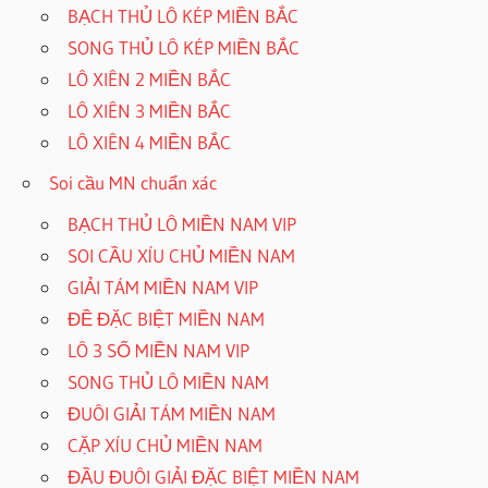
BẠCH THỦ LÔ KÉP MIỀN BẮC
SONG THỦ LÔ KÉP MIỀN BẮC
LÔ XIÊN 2 MIỀN BẮC
LÔ XIÊN 3 MIỀN BẮC
LÔ XIÊN 4 MIỀN BẮC
Soi cầu MN chuẩn xác
BẠCH THỦ LÔ MIỀN NAM VIP
SOI CẦU XÍU CHỦ MIỀN NAM
GIẢI TÁM MIỀN NAM VIP
ĐỀ ĐẶC BIỆT MIỀN NAM
LÔ 3 SỐ MIỀN NAM VIP
SONG THỦ LÔ MIỀN NAM
ĐUÔI GIẢI TÁM MIỀN NAM
CẶP XÍU CHỦ MIỀN NAM
ĐẦU ĐUÔI GIẢI ĐẶC BIỆT MIỀN NAM