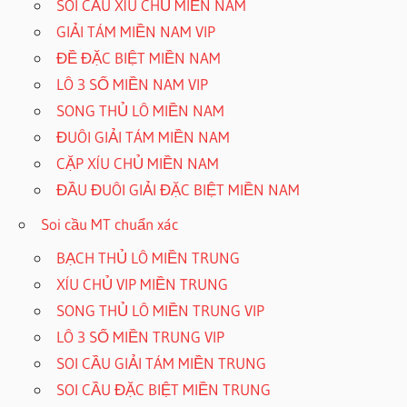
SOI CẦU XÍU CHỦ MIỀN NAM
GIẢI TÁM MIỀN NAM VIP
ĐỀ ĐẶC BIỆT MIỀN NAM
LÔ 3 SỐ MIỀN NAM VIP
SONG THỦ LÔ MIỀN NAM
ĐUÔI GIẢI TÁM MIỀN NAM
CẶP XÍU CHỦ MIỀN NAM
ĐẦU ĐUÔI GIẢI ĐẶC BIỆT MIỀN NAM
Soi cầu MT chuẩn xác
BẠCH THỦ LÔ MIỀN TRUNG
XÍU CHỦ VIP MIỀN TRUNG
SONG THỦ LÔ MIỀN TRUNG VIP
LÔ 3 SỐ MIỀN TRUNG VIP
SOI CẦU GIẢI TÁM MIỀN TRUNG
SOI CẦU ĐẶC BIỆT MIỀN TRUNG