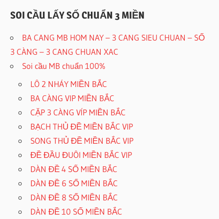
SOI CẦU LẤY SỐ CHUẨN 3 MIỀN
BA CANG MB HOM NAY – 3 CANG SIEU CHUAN – SỐ
3 CÀNG – 3 CANG CHUAN XAC
Soi cầu MB chuẩn 100%
LÔ 2 NHÁY MIỀN BẮC
BA CÀNG VIP MIỀN BẮC
CẶP 3 CÀNG VÍP MIỀN BẮC
BẠCH THỦ ĐỀ MIỀN BẮC VIP
SONG THỦ ĐỀ MIỀN BẮC VIP
ĐỀ ĐẦU ĐUÔI MIỀN BẮC VIP
DÀN ĐỀ 4 SỐ MIỀN BẮC
DÀN ĐỀ 6 SỐ MIỀN BẮC
DÀN ĐỀ 8 SỐ MIỀN BẮC
DÀN ĐỀ 10 SỐ MIỀN BẮC