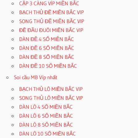
CẶP 3 CÀNG VÍP MIỀN BẮC
BẠCH THỦ ĐỀ MIỀN BẮC VIP
SONG THỦ ĐỀ MIỀN BẮC VIP
ĐỀ ĐẦU ĐUÔI MIỀN BẮC VIP
DÀN ĐỀ 4 SỐ MIỀN BẮC
DÀN ĐỀ 6 SỐ MIỀN BẮC
DÀN ĐỀ 8 SỐ MIỀN BẮC
DÀN ĐỀ 10 SỐ MIỀN BẮC
Soi cầu MB Víp nhất
BẠCH THỦ LÔ MIỀN BẮC VIP
SONG THỦ LÔ MIỀN BẮC VIP
DÀN LÔ 4 SỐ MIỀN BẮC
DÀN LÔ 6 SỐ MIỀN BẮC
DÀN LÔ 8 SỐ MIỀN BẮC
DÀN LÔ 10 SỐ MIỀN BẮC