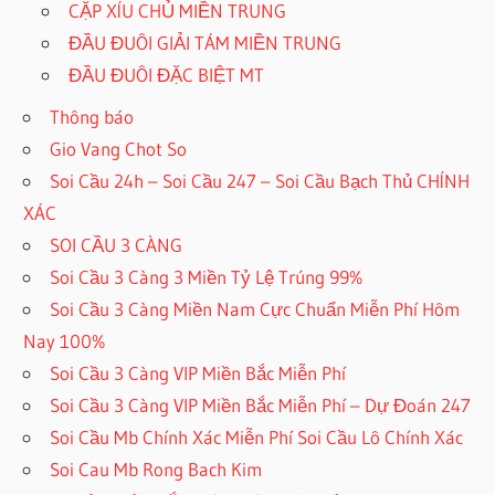
CẶP XÍU CHỦ MIỀN TRUNG
ĐẦU ĐUÔI GIẢI TÁM MIỀN TRUNG
ĐẦU ĐUÔI ĐẶC BIỆT MT
Thông báo
Gio Vang Chot So
Soi Cầu 24h – Soi Cầu 247 – Soi Cầu Bạch Thủ CHÍNH
XÁC
SOI CẦU 3 CÀNG
Soi Cầu 3 Càng 3 Miền Tỷ Lệ Trúng 99%
Soi Cầu 3 Càng Miền Nam Cực Chuẩn Miễn Phí Hôm
Nay 100%
Soi Cầu 3 Càng VIP Miền Bắc Miễn Phí
Soi Cầu 3 Càng VIP Miền Bắc Miễn Phí – Dự Đoán 247
Soi Cầu Mb Chính Xác Miễn Phí Soi Cầu Lô Chính Xác
Soi Cau Mb Rong Bach Kim