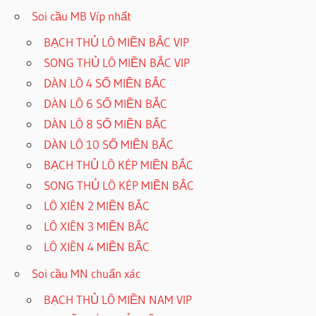
Soi cầu MB Víp nhất
BẠCH THỦ LÔ MIỀN BẮC VIP
SONG THỦ LÔ MIỀN BẮC VIP
DÀN LÔ 4 SỐ MIỀN BẮC
DÀN LÔ 6 SỐ MIỀN BẮC
DÀN LÔ 8 SỐ MIỀN BẮC
DÀN LÔ 10 SỐ MIỀN BẮC
BẠCH THỦ LÔ KÉP MIỀN BẮC
SONG THỦ LÔ KÉP MIỀN BẮC
LÔ XIÊN 2 MIỀN BẮC
LÔ XIÊN 3 MIỀN BẮC
LÔ XIÊN 4 MIỀN BẮC
Soi cầu MN chuẩn xác
BẠCH THỦ LÔ MIỀN NAM VIP