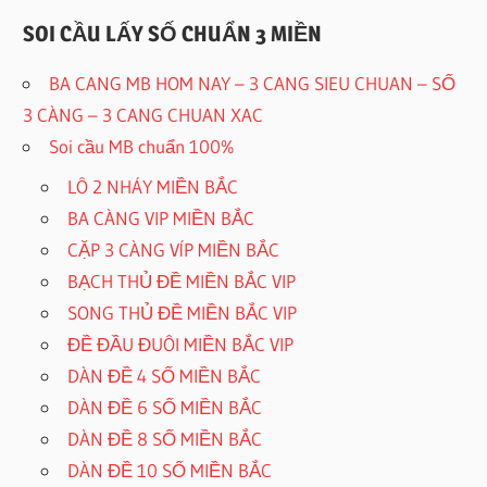
SOI CẦU LẤY SỐ CHUẨN 3 MIỀN
BA CANG MB HOM NAY – 3 CANG SIEU CHUAN – SỐ
3 CÀNG – 3 CANG CHUAN XAC
Soi cầu MB chuẩn 100%
LÔ 2 NHÁY MIỀN BẮC
BA CÀNG VIP MIỀN BẮC
CẶP 3 CÀNG VÍP MIỀN BẮC
BẠCH THỦ ĐỀ MIỀN BẮC VIP
SONG THỦ ĐỀ MIỀN BẮC VIP
ĐỀ ĐẦU ĐUÔI MIỀN BẮC VIP
DÀN ĐỀ 4 SỐ MIỀN BẮC
DÀN ĐỀ 6 SỐ MIỀN BẮC
DÀN ĐỀ 8 SỐ MIỀN BẮC
DÀN ĐỀ 10 SỐ MIỀN BẮC