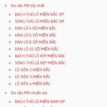
Soi cầu MB Víp nhất
BẠCH THỦ LÔ MIỀN BẮC VIP
SONG THỦ LÔ MIỀN BẮC VIP
DÀN LÔ 4 SỐ MIỀN BẮC
DÀN LÔ 6 SỐ MIỀN BẮC
DÀN LÔ 8 SỐ MIỀN BẮC
DÀN LÔ 10 SỐ MIỀN BẮC
BẠCH THỦ LÔ KÉP MIỀN BẮC
SONG THỦ LÔ KÉP MIỀN BẮC
LÔ XIÊN 2 MIỀN BẮC
LÔ XIÊN 3 MIỀN BẮC
LÔ XIÊN 4 MIỀN BẮC
Soi cầu MN chuẩn xác
BẠCH THỦ LÔ MIỀN NAM VIP