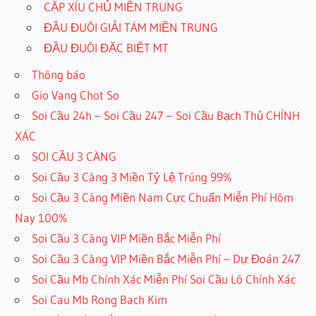
CẶP XÍU CHỦ MIỀN TRUNG
ĐẦU ĐUÔI GIẢI TÁM MIỀN TRUNG
ĐẦU ĐUÔI ĐẶC BIỆT MT
Thông báo
Gio Vang Chot So
Soi Cầu 24h – Soi Cầu 247 – Soi Cầu Bạch Thủ CHÍNH
XÁC
SOI CẦU 3 CÀNG
Soi Cầu 3 Càng 3 Miền Tỷ Lệ Trúng 99%
Soi Cầu 3 Càng Miền Nam Cực Chuẩn Miễn Phí Hôm
Nay 100%
Soi Cầu 3 Càng VIP Miền Bắc Miễn Phí
Soi Cầu 3 Càng VIP Miền Bắc Miễn Phí – Dự Đoán 247
Soi Cầu Mb Chính Xác Miễn Phí Soi Cầu Lô Chính Xác
Soi Cau Mb Rong Bach Kim