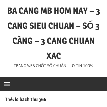
Skip
BA CANG MB HOM NAY – 3
to
content
CANG SIEU CHUAN – SỐ 3
CÀNG – 3 CANG CHUAN
XAC
TRANG WEB CHỐT SỐ CHUẨN – UY TÍN 100%
Thẻ:
lo bach thu 366