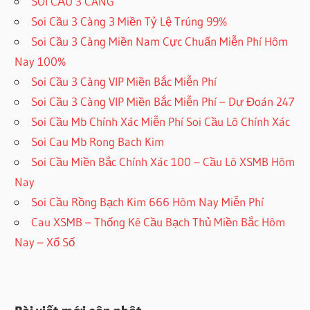
SOI CẦU 3 CÀNG
Soi Cầu 3 Càng 3 Miền Tỷ Lệ Trúng 99%
Soi Cầu 3 Càng Miền Nam Cực Chuẩn Miễn Phí Hôm
Nay 100%
Soi Cầu 3 Càng VIP Miền Bắc Miễn Phí
Soi Cầu 3 Càng VIP Miền Bắc Miễn Phí – Dự Đoán 247
Soi Cầu Mb Chính Xác Miễn Phí Soi Cầu Lô Chính Xác
Soi Cau Mb Rong Bach Kim
Soi Cầu Miền Bắc Chính Xác 100 – Cầu Lô XSMB Hôm
Nay
Soi Cầu Rồng Bạch Kim 666 Hôm Nay Miễn Phí
Cau XSMB – Thống Kê Cầu Bạch Thủ Miền Bắc Hôm
Nay – Xổ Số