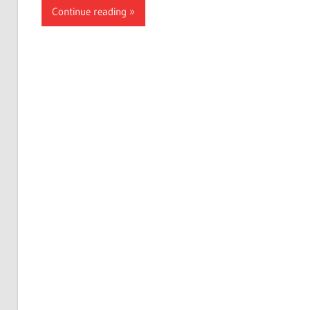
Continue reading