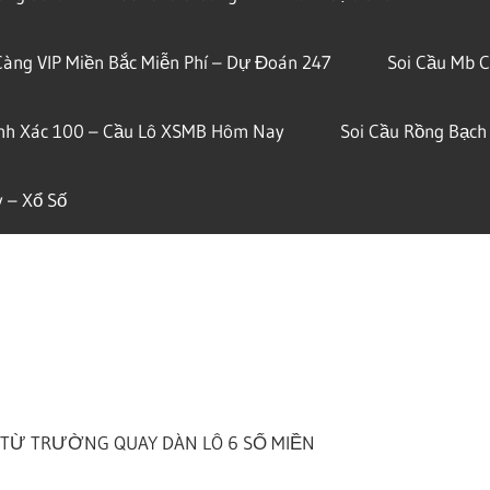
Càng VIP Miền Bắc Miễn Phí – Dự Đoán 247
Soi Cầu Mb C
ính Xác 100 – Cầu Lô XSMB Hôm Nay
Soi Cầu Rồng Bạch
 – Xổ Số
O TỪ TRƯỜNG QUAY DÀN LÔ 6 SỐ MIỀN