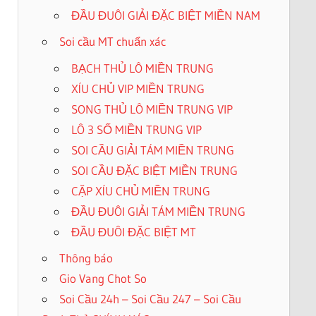
ĐẦU ĐUÔI GIẢI ĐẶC BIỆT MIỀN NAM
Soi cầu MT chuẩn xác
BẠCH THỦ LÔ MIỀN TRUNG
XÍU CHỦ VIP MIỀN TRUNG
SONG THỦ LÔ MIỀN TRUNG VIP
LÔ 3 SỐ MIỀN TRUNG VIP
SOI CẦU GIẢI TÁM MIỀN TRUNG
SOI CẦU ĐẶC BIỆT MIỀN TRUNG
CẶP XÍU CHỦ MIỀN TRUNG
ĐẦU ĐUÔI GIẢI TÁM MIỀN TRUNG
ĐẦU ĐUÔI ĐẶC BIỆT MT
Thông báo
Gio Vang Chot So
Soi Cầu 24h – Soi Cầu 247 – Soi Cầu