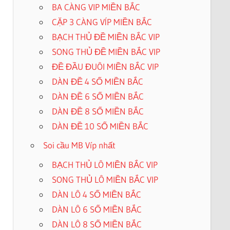
BA CÀNG VIP MIỀN BẮC
CẶP 3 CÀNG VÍP MIỀN BẮC
BẠCH THỦ ĐỀ MIỀN BẮC VIP
SONG THỦ ĐỀ MIỀN BẮC VIP
ĐỀ ĐẦU ĐUÔI MIỀN BẮC VIP
DÀN ĐỀ 4 SỐ MIỀN BẮC
DÀN ĐỀ 6 SỐ MIỀN BẮC
DÀN ĐỀ 8 SỐ MIỀN BẮC
DÀN ĐỀ 10 SỐ MIỀN BẮC
Soi cầu MB Víp nhất
BẠCH THỦ LÔ MIỀN BẮC VIP
SONG THỦ LÔ MIỀN BẮC VIP
DÀN LÔ 4 SỐ MIỀN BẮC
DÀN LÔ 6 SỐ MIỀN BẮC
DÀN LÔ 8 SỐ MIỀN BẮC