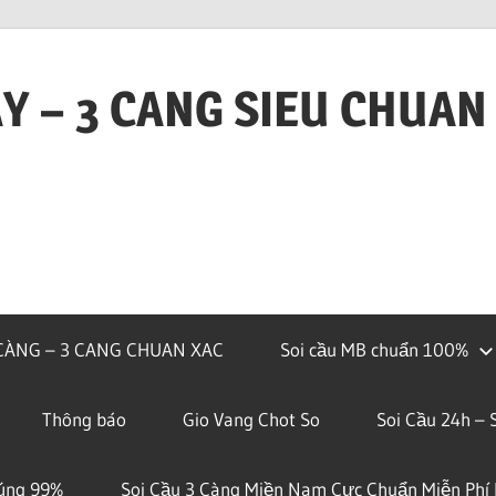
 – 3 CANG SIEU CHUAN 
 CÀNG – 3 CANG CHUAN XAC
Soi cầu MB chuẩn 100%
Thông báo
Gio Vang Chot So
Soi Cầu 24h – 
rúng 99%
Soi Cầu 3 Càng Miền Nam Cực Chuẩn Miễn Ph