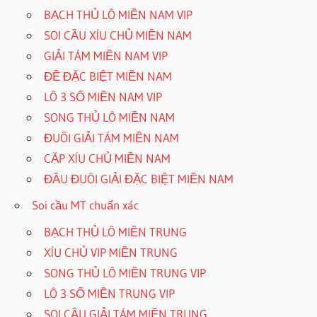
BẠCH THỦ LÔ MIỀN NAM VIP
SOI CẦU XÍU CHỦ MIỀN NAM
GIẢI TÁM MIỀN NAM VIP
ĐỀ ĐẶC BIỆT MIỀN NAM
LÔ 3 SỐ MIỀN NAM VIP
SONG THỦ LÔ MIỀN NAM
ĐUÔI GIẢI TÁM MIỀN NAM
CẶP XÍU CHỦ MIỀN NAM
ĐẦU ĐUÔI GIẢI ĐẶC BIỆT MIỀN NAM
Soi cầu MT chuẩn xác
BẠCH THỦ LÔ MIỀN TRUNG
XÍU CHỦ VIP MIỀN TRUNG
SONG THỦ LÔ MIỀN TRUNG VIP
LÔ 3 SỐ MIỀN TRUNG VIP
SOI CẦU GIẢI TÁM MIỀN TRUNG