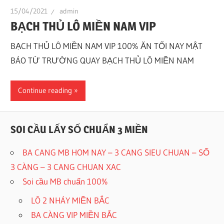
15/04/2021
admin
BẠCH THỦ LÔ MIỀN NAM VIP
BẠCH THỦ LÔ MIỀN NAM VIP 100% ĂN TỐI NAY MẬT
BÁO TỪ TRƯỜNG QUAY BẠCH THỦ LÔ MIỀN NAM
Continue reading
SOI CẦU LẤY SỐ CHUẨN 3 MIỀN
BA CANG MB HOM NAY – 3 CANG SIEU CHUAN – SỐ
3 CÀNG – 3 CANG CHUAN XAC
Soi cầu MB chuẩn 100%
LÔ 2 NHÁY MIỀN BẮC
BA CÀNG VIP MIỀN BẮC