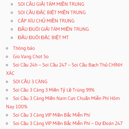
SOI CẦU GIẢI TÁM MIỀN TRUNG
SOI CẦU ĐẶC BIỆT MIỀN TRUNG
CẶP XÍU CHỦ MIỀN TRUNG
ĐẦU ĐUÔI GIẢI TÁM MIỀN TRUNG
ĐẦU ĐUÔI ĐẶC BIỆT MT
Thông báo
Gio Vang Chot So
Soi Cầu 24h – Soi Cầu 247 – Soi Cầu Bạch Thủ CHÍNH
XÁC
SOI CẦU 3 CÀNG
Soi Cầu 3 Càng 3 Miền Tỷ Lệ Trúng 99%
Soi Cầu 3 Càng Miền Nam Cực Chuẩn Miễn Phí Hôm
Nay 100%
Soi Cầu 3 Càng VIP Miền Bắc Miễn Phí
Soi Cầu 3 Càng VIP Miền Bắc Miễn Phí – Dự Đoán 247