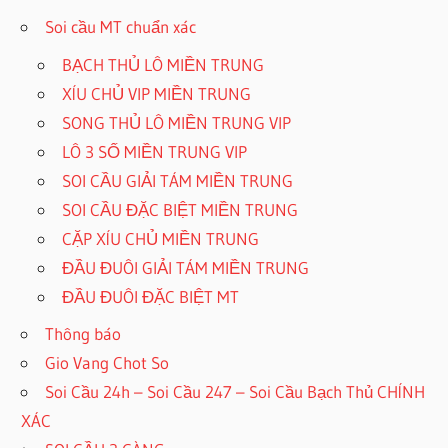
Soi cầu MT chuẩn xác
BẠCH THỦ LÔ MIỀN TRUNG
XÍU CHỦ VIP MIỀN TRUNG
SONG THỦ LÔ MIỀN TRUNG VIP
LÔ 3 SỐ MIỀN TRUNG VIP
SOI CẦU GIẢI TÁM MIỀN TRUNG
SOI CẦU ĐẶC BIỆT MIỀN TRUNG
CẶP XÍU CHỦ MIỀN TRUNG
ĐẦU ĐUÔI GIẢI TÁM MIỀN TRUNG
ĐẦU ĐUÔI ĐẶC BIỆT MT
Thông báo
Gio Vang Chot So
Soi Cầu 24h – Soi Cầu 247 – Soi Cầu Bạch Thủ CHÍNH
XÁC