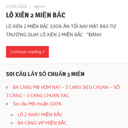
15/04/2021
admin
LÔ XIÊN 2 MIỀN BẮC
LÔ XIÊN 2 MIỀN BẮC 100% ĂN TỐI NAY MẬT BÁO TỪ
TRƯỜNG QUAY LÔ XIÊN 2 MIỀN BẮC “ĐÁNH
Continue reading
SOI CẦU LẤY SỐ CHUẨN 3 MIỀN
BA CANG MB HOM NAY – 3 CANG SIEU CHUAN – SỐ
3 CÀNG – 3 CANG CHUAN XAC
Soi cầu MB chuẩn 100%
LÔ 2 NHÁY MIỀN BẮC
BA CÀNG VIP MIỀN BẮC