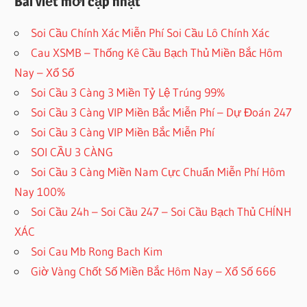
Bài viết mới cập nhật
Soi Cầu Chính Xác Miễn Phí Soi Cầu Lô Chính Xác
Cau XSMB – Thống Kê Cầu Bạch Thủ Miền Bắc Hôm
Nay – Xổ Số
Soi Cầu 3 Càng 3 Miền Tỷ Lệ Trúng 99%
Soi Cầu 3 Càng VIP Miền Bắc Miễn Phí – Dự Đoán 247
Soi Cầu 3 Càng VIP Miền Bắc Miễn Phí
SOI CẦU 3 CÀNG
Soi Cầu 3 Càng Miền Nam Cực Chuẩn Miễn Phí Hôm
Nay 100%
Soi Cầu 24h – Soi Cầu 247 – Soi Cầu Bạch Thủ CHÍNH
XÁC
Soi Cau Mb Rong Bach Kim
Giờ Vàng Chốt Số Miền Bắc Hôm Nay – Xổ Số 666