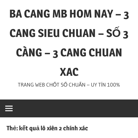
Skip
BA CANG MB HOM NAY – 3
to
content
CANG SIEU CHUAN – SỐ 3
CÀNG – 3 CANG CHUAN
XAC
TRANG WEB CHỐT SỐ CHUẨN – UY TÍN 100%
Thẻ:
kết quả lô xiên 2 chính xác