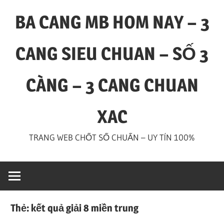
Skip
BA CANG MB HOM NAY – 3
to
content
CANG SIEU CHUAN – SỐ 3
CÀNG – 3 CANG CHUAN
XAC
TRANG WEB CHỐT SỐ CHUẨN – UY TÍN 100%
Thẻ:
kết quả giải 8 miền trung