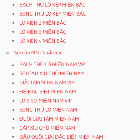
BẠCH THỦ LÔ KÉP MIỀN BẮC
SONG THỦ LÔ KÉP MIỀN BẮC
LÔ XIÊN 2 MIỀN BẮC
LÔ XIÊN 3 MIỀN BẮC
LÔ XIÊN 4 MIỀN BẮC
Soi cầu MN chuẩn xác
BẠCH THỦ LÔ MIỀN NAM VIP
SOI CẦU XÍU CHỦ MIỀN NAM
GIẢI TÁM MIỀN NAM VIP
ĐỀ ĐẶC BIỆT MIỀN NAM
LÔ 3 SỐ MIỀN NAM VIP
SONG THỦ LÔ MIỀN NAM
ĐUÔI GIẢI TÁM MIỀN NAM
CẶP XÍU CHỦ MIỀN NAM
ĐẦU ĐUÔI GIẢI ĐẶC BIỆT MIỀN NAM