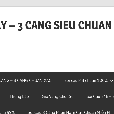
 – 3 CANG SIEU CHUAN 
 CÀNG – 3 CANG CHUAN XAC
Soi cầu MB chuẩn 100%
Thông báo
Gio Vang Chot So
Soi Cầu 24h – 
rúng 99%
Soi Cầu 3 Càng Miền Nam Cực Chuẩn Miễn Ph