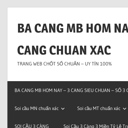
Skip
to
BA CANG MB HOM NAY
content
CANG CHUAN XAC
TRANG WEB CHỐT SỐ CHUẨN – UY TÍN 100%
BA CANG MB HOM NAY – 3 CANG SIEU CHUAN – SỐ 3
Soi cầu MN chuẩn xác
Soi cầu MT chuẩn xác
SOI CẦU 3 CÀNG
Soi Cầu 3 Càng 3 Miền Tỷ Lệ T