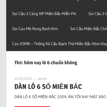
Soi Cầu 3 Càng VIP Miền Bắc Miễn Phí
Soi Cầu 3 
Soi Cau Mb Rong Bach Kim
Soi Cầu Miền Bắc Ch
Cau XSMB – Thống Kê Cầu Bạch Thủ Miền Bắc Hôm Nay
Thẻ:
hôm nay lô 6 chuẩn không
15/04/2021
admin
DÀN LÔ 6 SỐ MIỀN BẮC
DÀN LÔ 6 SỐ MIỀN BẮC 100% ĂN TỐI NAY MẬT BÁ