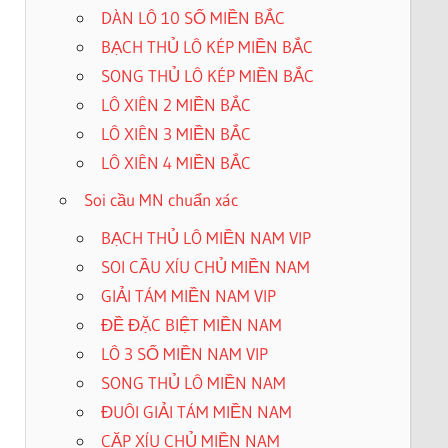
DÀN LÔ 10 SỐ MIỀN BẮC
BẠCH THỦ LÔ KÉP MIỀN BẮC
SONG THỦ LÔ KÉP MIỀN BẮC
LÔ XIÊN 2 MIỀN BẮC
LÔ XIÊN 3 MIỀN BẮC
LÔ XIÊN 4 MIỀN BẮC
Soi cầu MN chuẩn xác
BẠCH THỦ LÔ MIỀN NAM VIP
SOI CẦU XÍU CHỦ MIỀN NAM
GIẢI TÁM MIỀN NAM VIP
ĐỀ ĐẶC BIỆT MIỀN NAM
LÔ 3 SỐ MIỀN NAM VIP
SONG THỦ LÔ MIỀN NAM
ĐUÔI GIẢI TÁM MIỀN NAM
CẶP XÍU CHỦ MIỀN NAM