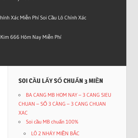
hính Xác Miễn Phí Soi Cầu Lô Chính Xác
 Kim 666 Hôm Nay Miễn Phí
SOI CẦU LẤY SỐ CHUẨN 3 MIỀN
BA CANG MB HOM NAY – 3 CANG SIEU
CHUAN – SỐ 3 CÀNG – 3 CANG CHUAN
XAC
Soi cầu MB chuẩn 100%
LÔ 2 NHÁY MIỀN BẮC