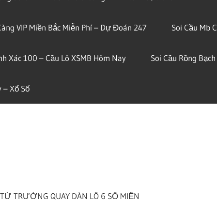
Càng VIP Miền Bắc Miễn Phí – Dự Đoán 247
Soi Cầu Mb C
ính Xác 100 – Cầu Lô XSMB Hôm Nay
Soi Cầu Rồng Bạch
 – Xổ Số
O TỪ TRƯỜNG QUAY DÀN LÔ 6 SỐ MIỀN