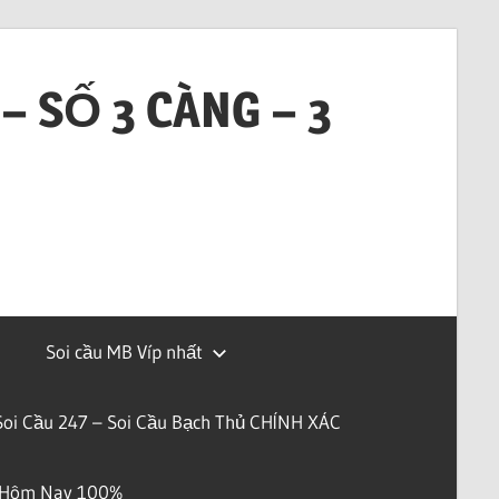
– SỐ 3 CÀNG – 3
Soi cầu MB Víp nhất
Soi Cầu 247 – Soi Cầu Bạch Thủ CHÍNH XÁC
í Hôm Nay 100%