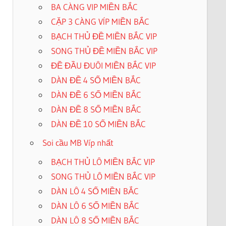
BA CÀNG VIP MIỀN BẮC
CẶP 3 CÀNG VÍP MIỀN BẮC
BẠCH THỦ ĐỀ MIỀN BẮC VIP
SONG THỦ ĐỀ MIỀN BẮC VIP
ĐỀ ĐẦU ĐUÔI MIỀN BẮC VIP
DÀN ĐỀ 4 SỐ MIỀN BẮC
DÀN ĐỀ 6 SỐ MIỀN BẮC
DÀN ĐỀ 8 SỐ MIỀN BẮC
DÀN ĐỀ 10 SỐ MIỀN BẮC
Soi cầu MB Víp nhất
BẠCH THỦ LÔ MIỀN BẮC VIP
SONG THỦ LÔ MIỀN BẮC VIP
DÀN LÔ 4 SỐ MIỀN BẮC
DÀN LÔ 6 SỐ MIỀN BẮC
DÀN LÔ 8 SỐ MIỀN BẮC