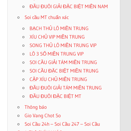
ĐẦU ĐUÔI GIẢI ĐẶC BIỆT MIỀN NAM
Soi cầu MT chuẩn xác
BẠCH THỦ LÔ MIỀN TRUNG
XÍU CHỦ VIP MIỀN TRUNG
SONG THỦ LÔ MIỀN TRUNG VIP
LÔ 3 SỐ MIỀN TRUNG VIP
SOI CẦU GIẢI TÁM MIỀN TRUNG
SOI CẦU ĐẶC BIỆT MIỀN TRUNG
CẶP XÍU CHỦ MIỀN TRUNG
ĐẦU ĐUÔI GIẢI TÁM MIỀN TRUNG
ĐẦU ĐUÔI ĐẶC BIỆT MT
Thông báo
Gio Vang Chot So
Soi Cầu 24h – Soi Cầu 247 – Soi Cầu