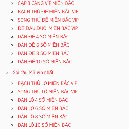
CẶP 3 CÀNG VÍP MIỀN BẮC
BẠCH THỦ ĐỀ MIỀN BẮC VIP
SONG THỦ ĐỀ MIỀN BẮC VIP
ĐỀ ĐẦU ĐUÔI MIỀN BẮC VIP
DÀN ĐỀ 4 SỐ MIỀN BẮC
DÀN ĐỀ 6 SỐ MIỀN BẮC
DÀN ĐỀ 8 SỐ MIỀN BẮC
DÀN ĐỀ 10 SỐ MIỀN BẮC
Soi cầu MB Víp nhất
BẠCH THỦ LÔ MIỀN BẮC VIP
SONG THỦ LÔ MIỀN BẮC VIP
DÀN LÔ 4 SỐ MIỀN BẮC
DÀN LÔ 6 SỐ MIỀN BẮC
DÀN LÔ 8 SỐ MIỀN BẮC
DÀN LÔ 10 SỐ MIỀN BẮC