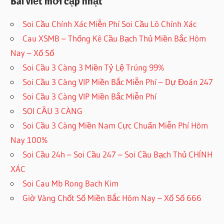
Bài viết mới cập nhật
Soi Cầu Chính Xác Miễn Phí Soi Cầu Lô Chính Xác
Cau XSMB – Thống Kê Cầu Bạch Thủ Miền Bắc Hôm
Nay – Xổ Số
Soi Cầu 3 Càng 3 Miền Tỷ Lệ Trúng 99%
Soi Cầu 3 Càng VIP Miền Bắc Miễn Phí – Dự Đoán 247
Soi Cầu 3 Càng VIP Miền Bắc Miễn Phí
SOI CẦU 3 CÀNG
Soi Cầu 3 Càng Miền Nam Cực Chuẩn Miễn Phí Hôm
Nay 100%
Soi Cầu 24h – Soi Cầu 247 – Soi Cầu Bạch Thủ CHÍNH
XÁC
Soi Cau Mb Rong Bach Kim
Giờ Vàng Chốt Số Miền Bắc Hôm Nay – Xổ Số 666