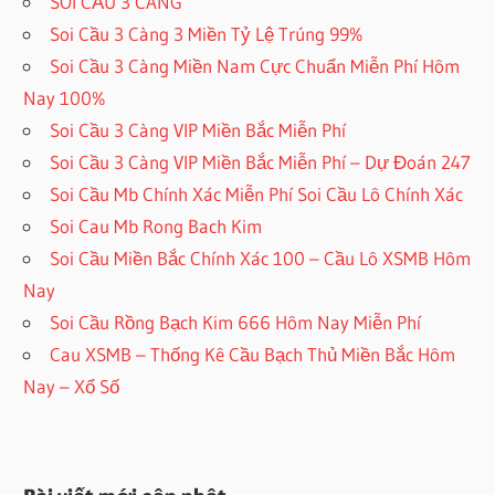
SOI CẦU 3 CÀNG
Soi Cầu 3 Càng 3 Miền Tỷ Lệ Trúng 99%
Soi Cầu 3 Càng Miền Nam Cực Chuẩn Miễn Phí Hôm
Nay 100%
Soi Cầu 3 Càng VIP Miền Bắc Miễn Phí
Soi Cầu 3 Càng VIP Miền Bắc Miễn Phí – Dự Đoán 247
Soi Cầu Mb Chính Xác Miễn Phí Soi Cầu Lô Chính Xác
Soi Cau Mb Rong Bach Kim
Soi Cầu Miền Bắc Chính Xác 100 – Cầu Lô XSMB Hôm
Nay
Soi Cầu Rồng Bạch Kim 666 Hôm Nay Miễn Phí
Cau XSMB – Thống Kê Cầu Bạch Thủ Miền Bắc Hôm
Nay – Xổ Số