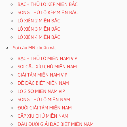
BẠCH THỦ LÔ KÉP MIỀN BẮC
SONG THỦ LÔ KÉP MIỀN BẮC
LÔ XIÊN 2 MIỀN BẮC
LÔ XIÊN 3 MIỀN BẮC
LÔ XIÊN 4 MIỀN BẮC
Soi cầu MN chuẩn xác
BẠCH THỦ LÔ MIỀN NAM VIP
SOI CẦU XÍU CHỦ MIỀN NAM
GIẢI TÁM MIỀN NAM VIP
ĐỀ ĐẶC BIỆT MIỀN NAM
LÔ 3 SỐ MIỀN NAM VIP
SONG THỦ LÔ MIỀN NAM
ĐUÔI GIẢI TÁM MIỀN NAM
CẶP XÍU CHỦ MIỀN NAM
ĐẦU ĐUÔI GIẢI ĐẶC BIỆT MIỀN NAM