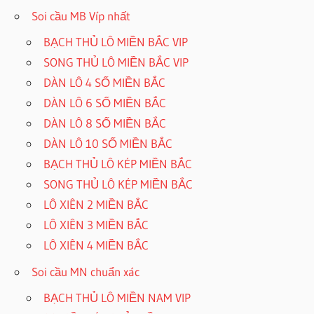
Soi cầu MB Víp nhất
BẠCH THỦ LÔ MIỀN BẮC VIP
SONG THỦ LÔ MIỀN BẮC VIP
DÀN LÔ 4 SỐ MIỀN BẮC
DÀN LÔ 6 SỐ MIỀN BẮC
DÀN LÔ 8 SỐ MIỀN BẮC
DÀN LÔ 10 SỐ MIỀN BẮC
BẠCH THỦ LÔ KÉP MIỀN BẮC
SONG THỦ LÔ KÉP MIỀN BẮC
LÔ XIÊN 2 MIỀN BẮC
LÔ XIÊN 3 MIỀN BẮC
LÔ XIÊN 4 MIỀN BẮC
Soi cầu MN chuẩn xác
BẠCH THỦ LÔ MIỀN NAM VIP