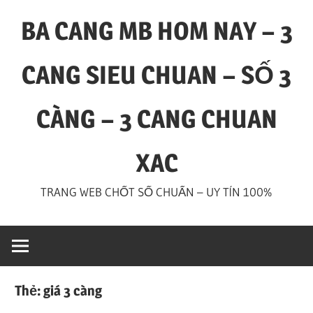
Skip
BA CANG MB HOM NAY – 3
to
content
CANG SIEU CHUAN – SỐ 3
CÀNG – 3 CANG CHUAN
XAC
TRANG WEB CHỐT SỐ CHUẨN – UY TÍN 100%
Thẻ:
giá 3 càng