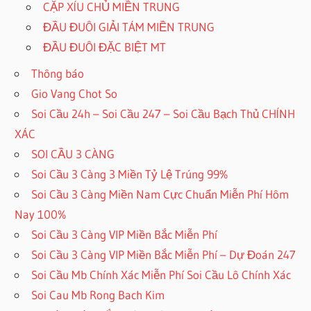
CẶP XÍU CHỦ MIỀN TRUNG
ĐẦU ĐUÔI GIẢI TÁM MIỀN TRUNG
ĐẦU ĐUÔI ĐẶC BIỆT MT
Thông báo
Gio Vang Chot So
Soi Cầu 24h – Soi Cầu 247 – Soi Cầu Bạch Thủ CHÍNH
XÁC
SOI CẦU 3 CÀNG
Soi Cầu 3 Càng 3 Miền Tỷ Lệ Trúng 99%
Soi Cầu 3 Càng Miền Nam Cực Chuẩn Miễn Phí Hôm
Nay 100%
Soi Cầu 3 Càng VIP Miền Bắc Miễn Phí
Soi Cầu 3 Càng VIP Miền Bắc Miễn Phí – Dự Đoán 247
Soi Cầu Mb Chính Xác Miễn Phí Soi Cầu Lô Chính Xác
Soi Cau Mb Rong Bach Kim