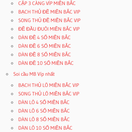
CẶP 3 CÀNG VÍP MIỀN BẮC
BẠCH THỦ ĐỀ MIỀN BẮC VIP
SONG THỦ ĐỀ MIỀN BẮC VIP
ĐỀ ĐẦU ĐUÔI MIỀN BẮC VIP
DÀN ĐỀ 4 SỐ MIỀN BẮC
DÀN ĐỀ 6 SỐ MIỀN BẮC
DÀN ĐỀ 8 SỐ MIỀN BẮC
DÀN ĐỀ 10 SỐ MIỀN BẮC
Soi cầu MB Víp nhất
BẠCH THỦ LÔ MIỀN BẮC VIP
SONG THỦ LÔ MIỀN BẮC VIP
DÀN LÔ 4 SỐ MIỀN BẮC
DÀN LÔ 6 SỐ MIỀN BẮC
DÀN LÔ 8 SỐ MIỀN BẮC
DÀN LÔ 10 SỐ MIỀN BẮC