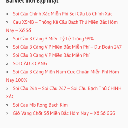
Bài viết mới cập nhật
Soi Cầu Chính Xác Miễn Phí Soi Cầu Lô Chính Xác
Cau XSMB – Thống Kê Cầu Bạch Thủ Miền Bắc Hôm
Nay – Xổ Số
Soi Cầu 3 Càng 3 Miền Tỷ Lệ Trúng 99%
Soi Cầu 3 Càng VIP Miền Bắc Miễn Phí – Dự Đoán 247
Soi Cầu 3 Càng VIP Miền Bắc Miễn Phí
SOI CẦU 3 CÀNG
Soi Cầu 3 Càng Miền Nam Cực Chuẩn Miễn Phí Hôm
Nay 100%
Soi Cầu 24h – Soi Cầu 247 – Soi Cầu Bạch Thủ CHÍNH
XÁC
Soi Cau Mb Rong Bach Kim
Giờ Vàng Chốt Số Miền Bắc Hôm Nay – Xổ Số 666