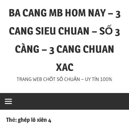
Skip
BA CANG MB HOM NAY – 3
to
content
CANG SIEU CHUAN – SỐ 3
CÀNG – 3 CANG CHUAN
XAC
TRANG WEB CHỐT SỐ CHUẨN – UY TÍN 100%
Thẻ:
ghép lô xiên 4