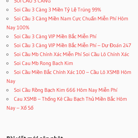
SOI CẦU 3 CÀNG
Soi Cầu 3 Càng 3 Miền Tỷ Lệ Trúng 99%
Soi Cầu 3 Càng Miền Nam Cực Chuẩn Miễn Phí Hôm
Nay 100%
Soi Cầu 3 Càng VIP Miền Bắc Miễn Phí
Soi Cầu 3 Càng VIP Miền Bắc Miễn Phí – Dự Đoán 247
Soi Cầu Mb Chính Xác Miễn Phí Soi Cầu Lô Chính Xác
Soi Cau Mb Rong Bach Kim
Soi Cầu Miền Bắc Chính Xác 100 – Cầu Lô XSMB Hôm
Nay
Soi Cầu Rồng Bạch Kim 666 Hôm Nay Miễn Phí
Cau XSMB – Thống Kê Cầu Bạch Thủ Miền Bắc Hôm
Nay – Xổ Số