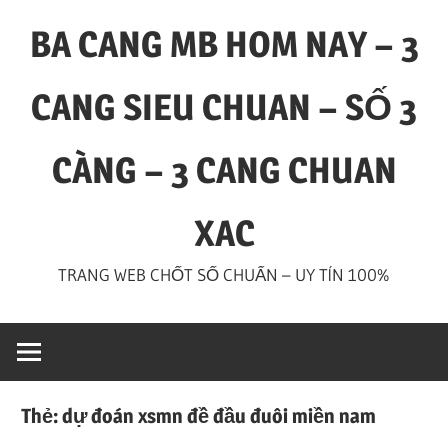
Skip
BA CANG MB HOM NAY – 3
to
content
CANG SIEU CHUAN – SỐ 3
CÀNG – 3 CANG CHUAN
XAC
TRANG WEB CHỐT SỐ CHUẨN – UY TÍN 100%
Thẻ:
dự đoán xsmn đề đầu đuôi miền nam