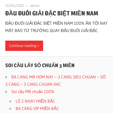
15/04/2021
admin
ĐẦU ĐUÔI GIẢI ĐẶC BIỆT MIỀN NAM
ĐẦU ĐUÔI GIẢI ĐẶC BIỆT MIỀN NAM 100% ĂN TỐI NAY
MẬT BÁO TỪ TRƯỜNG QUAY ĐẦU ĐUÔI GIẢI ĐẶC
Continue reading
SOI CẦU LẤY SỐ CHUẨN 3 MIỀN
BA CANG MB HOM NAY – 3 CANG SIEU CHUAN – SỐ
3 CÀNG – 3 CANG CHUAN XAC
Soi cầu MB chuẩn 100%
LÔ 2 NHÁY MIỀN BẮC
BA CÀNG VIP MIỀN BẮC