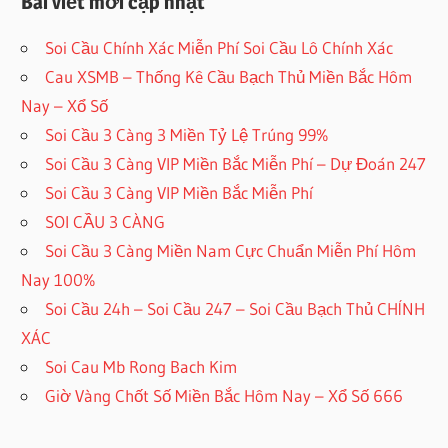
Bài viết mới cập nhật
Soi Cầu Chính Xác Miễn Phí Soi Cầu Lô Chính Xác
Cau XSMB – Thống Kê Cầu Bạch Thủ Miền Bắc Hôm
Nay – Xổ Số
Soi Cầu 3 Càng 3 Miền Tỷ Lệ Trúng 99%
Soi Cầu 3 Càng VIP Miền Bắc Miễn Phí – Dự Đoán 247
Soi Cầu 3 Càng VIP Miền Bắc Miễn Phí
SOI CẦU 3 CÀNG
Soi Cầu 3 Càng Miền Nam Cực Chuẩn Miễn Phí Hôm
Nay 100%
Soi Cầu 24h – Soi Cầu 247 – Soi Cầu Bạch Thủ CHÍNH
XÁC
Soi Cau Mb Rong Bach Kim
Giờ Vàng Chốt Số Miền Bắc Hôm Nay – Xổ Số 666