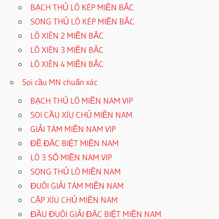
BẠCH THỦ LÔ KÉP MIỀN BẮC
SONG THỦ LÔ KÉP MIỀN BẮC
LÔ XIÊN 2 MIỀN BẮC
LÔ XIÊN 3 MIỀN BẮC
LÔ XIÊN 4 MIỀN BẮC
Soi cầu MN chuẩn xác
BẠCH THỦ LÔ MIỀN NAM VIP
SOI CẦU XÍU CHỦ MIỀN NAM
GIẢI TÁM MIỀN NAM VIP
ĐỀ ĐẶC BIỆT MIỀN NAM
LÔ 3 SỐ MIỀN NAM VIP
SONG THỦ LÔ MIỀN NAM
ĐUÔI GIẢI TÁM MIỀN NAM
CẶP XÍU CHỦ MIỀN NAM
ĐẦU ĐUÔI GIẢI ĐẶC BIỆT MIỀN NAM