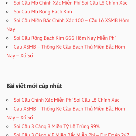
Soi Cầu Mb Chính Xác Miễn Phí Soi Cầu Lô Chính Xác
Soi Cau Mb Rong Bach Kim
Soi Cầu Miền Bắc Chính Xác 100 – Cầu Lô XSMB Hôm
Nay
Soi Cầu Rồng Bạch Kim 666 Hôm Nay Miễn Phí
Cau XSMB – Thống Kê Cầu Bạch Thủ Miền Bắc Hôm
Nay – Xổ Số
Bài viết mới cập nhật
Soi Cầu Chính Xác Miễn Phí Soi Cầu Lô Chính Xác
Cau XSMB – Thống Kê Cầu Bạch Thủ Miền Bắc Hôm
Nay – Xổ Số
Soi Cầu 3 Càng 3 Miền Tỷ Lệ Trúng 99%
Soi Cầu 3 Càng VIP Miền Bắc Miễn Phí – Dự Đoán 247