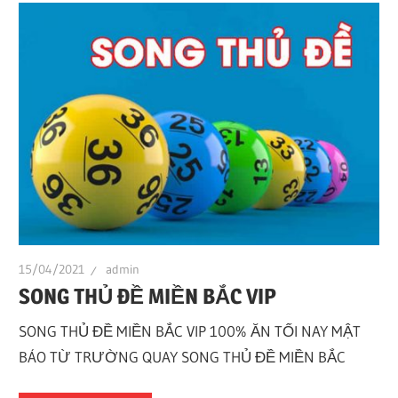
15/04/2021
admin
SONG THỦ ĐỀ MIỀN BẮC VIP
SONG THỦ ĐỀ MIỀN BẮC VIP 100% ĂN TỐI NAY MẬT
BÁO TỪ TRƯỜNG QUAY SONG THỦ ĐỀ MIỀN BẮC