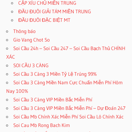
CẶP XÍU CHỦ MIỀN TRUNG
ĐẦU ĐUÔI GIẢI TÁM MIỀN TRUNG
ĐẦU ĐUÔI ĐẶC BIỆT MT
Thông báo
Gio Vang Chot So
Soi Cầu 24h – Soi Cầu 247 – Soi Cầu Bạch Thủ CHÍNH
XÁC
SOI CẦU 3 CÀNG
Soi Cầu 3 Càng 3 Miền Tỷ Lệ Trúng 99%
Soi Cầu 3 Càng Miền Nam Cực Chuẩn Miễn Phí Hôm
Nay 100%
Soi Cầu 3 Càng VIP Miền Bắc Miễn Phí
Soi Cầu 3 Càng VIP Miền Bắc Miễn Phí – Dự Đoán 247
Soi Cầu Mb Chính Xác Miễn Phí Soi Cầu Lô Chính Xác
Soi Cau Mb Rong Bach Kim