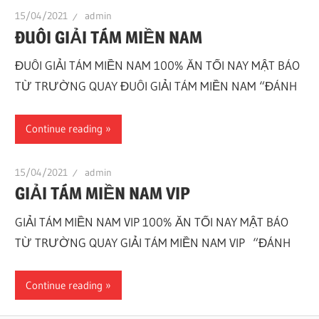
15/04/2021
admin
ĐUÔI GIẢI TÁM MIỀN NAM
ĐUÔI GIẢI TÁM MIỀN NAM 100% ĂN TỐI NAY MẬT BÁO
TỪ TRƯỜNG QUAY ĐUÔI GIẢI TÁM MIỀN NAM “ĐÁNH
Continue reading
15/04/2021
admin
GIẢI TÁM MIỀN NAM VIP
GIẢI TÁM MIỀN NAM VIP 100% ĂN TỐI NAY MẬT BÁO
TỪ TRƯỜNG QUAY GIẢI TÁM MIỀN NAM VIP “ĐÁNH
Continue reading