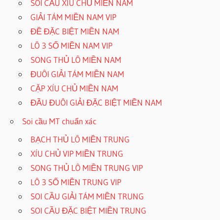
SOI CẦU XÍU CHỦ MIỀN NAM
GIẢI TÁM MIỀN NAM VIP
ĐỀ ĐẶC BIỆT MIỀN NAM
LÔ 3 SỐ MIỀN NAM VIP
SONG THỦ LÔ MIỀN NAM
ĐUÔI GIẢI TÁM MIỀN NAM
CẶP XÍU CHỦ MIỀN NAM
ĐẦU ĐUÔI GIẢI ĐẶC BIỆT MIỀN NAM
Soi cầu MT chuẩn xác
BẠCH THỦ LÔ MIỀN TRUNG
XÍU CHỦ VIP MIỀN TRUNG
SONG THỦ LÔ MIỀN TRUNG VIP
LÔ 3 SỐ MIỀN TRUNG VIP
SOI CẦU GIẢI TÁM MIỀN TRUNG
SOI CẦU ĐẶC BIỆT MIỀN TRUNG