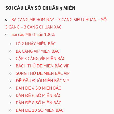
SOI CẦU LẤY SỐ CHUẨN 3 MIỀN
BA CANG MB HOM NAY – 3 CANG SIEU CHUAN – SỐ
3 CÀNG – 3 CANG CHUAN XAC
Soi cầu MB chuẩn 100%
LÔ 2 NHÁY MIỀN BẮC
BA CÀNG VIP MIỀN BẮC
CẶP 3 CÀNG VÍP MIỀN BẮC
BẠCH THỦ ĐỀ MIỀN BẮC VIP
SONG THỦ ĐỀ MIỀN BẮC VIP
ĐỀ ĐẦU ĐUÔI MIỀN BẮC VIP
DÀN ĐỀ 4 SỐ MIỀN BẮC
DÀN ĐỀ 6 SỐ MIỀN BẮC
DÀN ĐỀ 8 SỐ MIỀN BẮC
DÀN ĐỀ 10 SỐ MIỀN BẮC