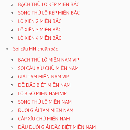
BẠCH THỦ LÔ KÉP MIỀN BẮC
SONG THỦ LÔ KÉP MIỀN BẮC
LÔ XIÊN 2 MIỀN BẮC
LÔ XIÊN 3 MIỀN BẮC
LÔ XIÊN 4 MIỀN BẮC
Soi cầu MN chuẩn xác
BẠCH THỦ LÔ MIỀN NAM VIP
SOI CẦU XÍU CHỦ MIỀN NAM
GIẢI TÁM MIỀN NAM VIP
ĐỀ ĐẶC BIỆT MIỀN NAM
LÔ 3 SỐ MIỀN NAM VIP
SONG THỦ LÔ MIỀN NAM
ĐUÔI GIẢI TÁM MIỀN NAM
CẶP XÍU CHỦ MIỀN NAM
ĐẦU ĐUÔI GIẢI ĐẶC BIỆT MIỀN NAM