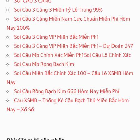
SOI CẦU 3 CÀNG
Soi Cầu 3 Càng 3 Miền Tỷ Lệ Trúng 99%
Soi Cầu 3 Càng Miền Nam Cực Chuẩn Miễn Phí Hôm
Nay 100%
Soi Cầu 3 Càng VIP Miền Bắc Miễn Phí
Soi Cầu 3 Càng VIP Miền Bắc Miễn Phí – Dự Đoán 247
Soi Cầu Mb Chính Xác Miễn Phí Soi Cầu Lô Chính Xác
Soi Cau Mb Rong Bach Kim
Soi Cầu Miền Bắc Chính Xác 100 – Cầu Lô XSMB Hôm
Nay
Soi Cầu Rồng Bạch Kim 666 Hôm Nay Miễn Phí
Cau XSMB – Thống Kê Cầu Bạch Thủ Miền Bắc Hôm
Nay – Xổ Số