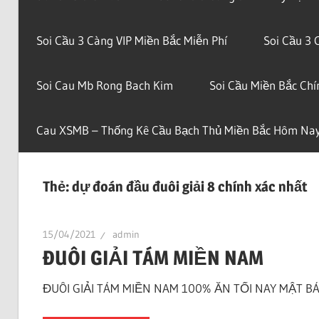
Soi Cầu 3 Càng VIP Miền Bắc Miễn Phí
Soi Cầu 3 
Soi Cau Mb Rong Bach Kim
Soi Cầu Miền Bắc Ch
Cau XSMB – Thống Kê Cầu Bạch Thủ Miền Bắc Hôm Nay
Thẻ:
dự đoán đầu đuôi giải 8 chính xác nhất
15/04/2021
admin
ĐUÔI GIẢI TÁM MIỀN NAM
ĐUÔI GIẢI TÁM MIỀN NAM 100% ĂN TỐI NAY MẬT 