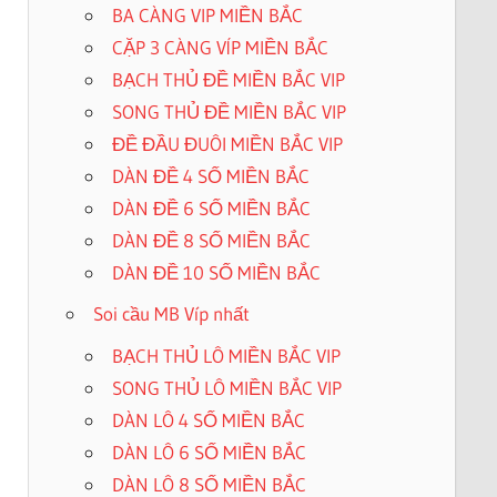
BA CÀNG VIP MIỀN BẮC
CẶP 3 CÀNG VÍP MIỀN BẮC
BẠCH THỦ ĐỀ MIỀN BẮC VIP
SONG THỦ ĐỀ MIỀN BẮC VIP
ĐỀ ĐẦU ĐUÔI MIỀN BẮC VIP
DÀN ĐỀ 4 SỐ MIỀN BẮC
DÀN ĐỀ 6 SỐ MIỀN BẮC
DÀN ĐỀ 8 SỐ MIỀN BẮC
DÀN ĐỀ 10 SỐ MIỀN BẮC
Soi cầu MB Víp nhất
BẠCH THỦ LÔ MIỀN BẮC VIP
SONG THỦ LÔ MIỀN BẮC VIP
DÀN LÔ 4 SỐ MIỀN BẮC
DÀN LÔ 6 SỐ MIỀN BẮC
DÀN LÔ 8 SỐ MIỀN BẮC