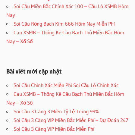
Soi Cầu Miền Bắc Chính Xác 100 – Cầu Lô XSMB Hôm
Nay
Soi Cầu Rồng Bạch Kim 666 Hôm Nay Miễn Phí
Cau XSMB – Thống Kê Cầu Bạch Thủ Miền Bắc Hôm
Nay – Xổ Số
Bài viết mới cập nhật
Soi Cầu Chính Xác Miễn Phí Soi Cầu Lô Chính Xác
Cau XSMB – Thống Kê Cầu Bạch Thủ Miền Bắc Hôm
Nay – Xổ Số
Soi Cầu 3 Càng 3 Miền Tỷ Lệ Trúng 99%
Soi Cầu 3 Càng VIP Miền Bắc Miễn Phí – Dự Đoán 247
Soi Cầu 3 Càng VIP Miền Bắc Miễn Phí