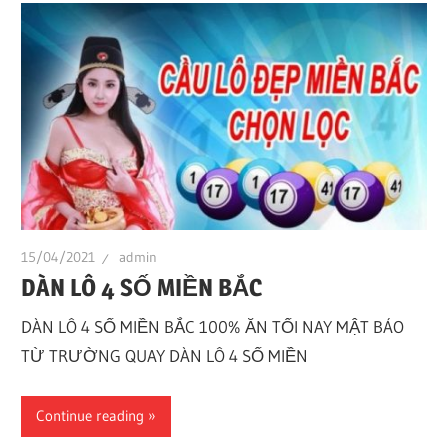
15/04/2021
admin
DÀN LÔ 4 SỐ MIỀN BẮC
DÀN LÔ 4 SỐ MIỀN BẮC 100% ĂN TỐI NAY MẬT BÁO
TỪ TRƯỜNG QUAY DÀN LÔ 4 SỐ MIỀN
Continue reading