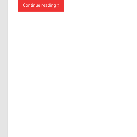
Continue reading