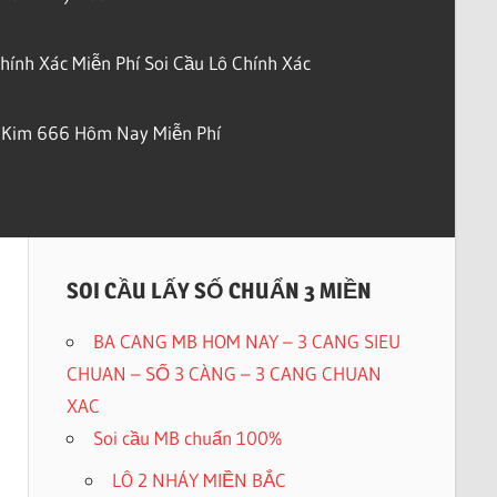
hính Xác Miễn Phí Soi Cầu Lô Chính Xác
 Kim 666 Hôm Nay Miễn Phí
SOI CẦU LẤY SỐ CHUẨN 3 MIỀN
BA CANG MB HOM NAY – 3 CANG SIEU
CHUAN – SỐ 3 CÀNG – 3 CANG CHUAN
XAC
Soi cầu MB chuẩn 100%
LÔ 2 NHÁY MIỀN BẮC