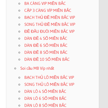
BA CÀNG VIP MIỀN BẮC
CẶP 3 CÀNG VÍP MIỀN BẮC
BẠCH THỦ ĐỀ MIỀN BẮC VIP
SONG THỦ ĐỀ MIỀN BẮC VIP
ĐỀ ĐẦU ĐUÔI MIỀN BẮC VIP
DÀN ĐỀ 4 SỐ MIỀN BẮC
DÀN ĐỀ 6 SỐ MIỀN BẮC
DÀN ĐỀ 8 SỐ MIỀN BẮC
DÀN ĐỀ 10 SỐ MIỀN BẮC
Soi cầu MB Víp nhất
BẠCH THỦ LÔ MIỀN BẮC VIP
SONG THỦ LÔ MIỀN BẮC VIP
DÀN LÔ 4 SỐ MIỀN BẮC
DÀN LÔ 6 SỐ MIỀN BẮC
DÀN LÔ 8 SỐ MIỀN BẮC