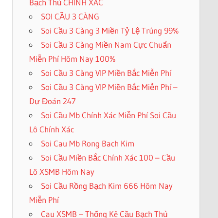
Bạch Thủ CHÍNH XÁC
SOI CẦU 3 CÀNG
Soi Cầu 3 Càng 3 Miền Tỷ Lệ Trúng 99%
Soi Cầu 3 Càng Miền Nam Cực Chuẩn
Miễn Phí Hôm Nay 100%
Soi Cầu 3 Càng VIP Miền Bắc Miễn Phí
Soi Cầu 3 Càng VIP Miền Bắc Miễn Phí –
Dự Đoán 247
Soi Cầu Mb Chính Xác Miễn Phí Soi Cầu
Lô Chính Xác
Soi Cau Mb Rong Bach Kim
Soi Cầu Miền Bắc Chính Xác 100 – Cầu
Lô XSMB Hôm Nay
Soi Cầu Rồng Bạch Kim 666 Hôm Nay
Miễn Phí
Cau XSMB – Thống Kê Cầu Bạch Thủ