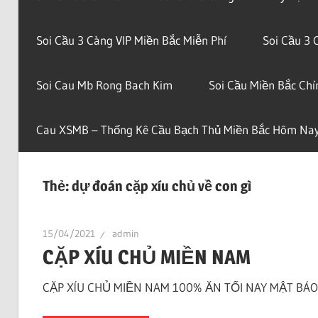
Soi Cầu 3 Càng VIP Miền Bắc Miễn Phí
Soi Cầu 3 
Soi Cau Mb Rong Bach Kim
Soi Cầu Miền Bắc Ch
Cau XSMB – Thống Kê Cầu Bạch Thủ Miền Bắc Hôm Nay
Thẻ:
dự đoán cặp xíu chủ về con gì
15/04/2021
admin
CẶP XÍU CHỦ MIỀN NAM
CẶP XÍU CHỦ MIỀN NAM 100% ĂN TỐI NAY MẬT B