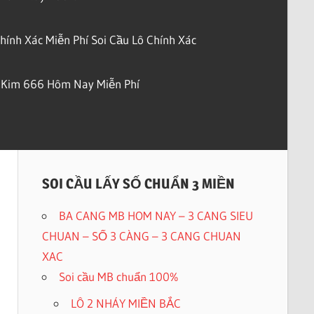
hính Xác Miễn Phí Soi Cầu Lô Chính Xác
 Kim 666 Hôm Nay Miễn Phí
SOI CẦU LẤY SỐ CHUẨN 3 MIỀN
BA CANG MB HOM NAY – 3 CANG SIEU
CHUAN – SỐ 3 CÀNG – 3 CANG CHUAN
XAC
Soi cầu MB chuẩn 100%
LÔ 2 NHÁY MIỀN BẮC