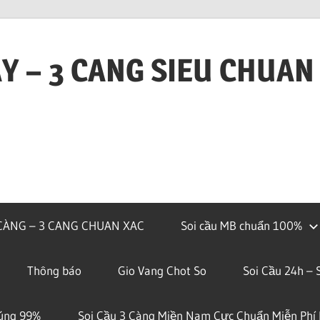
 – 3 CANG SIEU CHUAN 
 CÀNG – 3 CANG CHUAN XAC
Soi cầu MB chuẩn 100%
Thông báo
Gio Vang Chot So
Soi Cầu 24h – 
rúng 99%
Soi Cầu 3 Càng Miền Nam Cực Chuẩn Miễn Ph