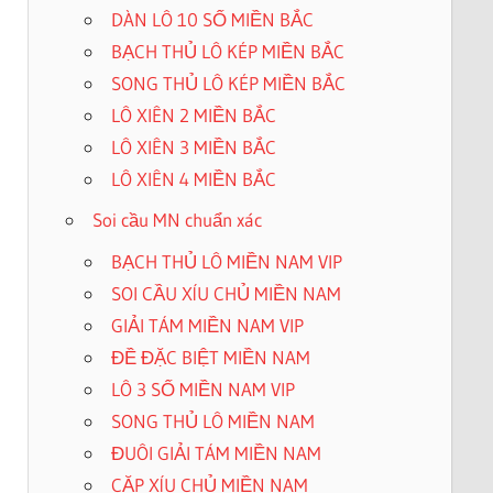
DÀN LÔ 10 SỐ MIỀN BẮC
BẠCH THỦ LÔ KÉP MIỀN BẮC
SONG THỦ LÔ KÉP MIỀN BẮC
LÔ XIÊN 2 MIỀN BẮC
LÔ XIÊN 3 MIỀN BẮC
LÔ XIÊN 4 MIỀN BẮC
Soi cầu MN chuẩn xác
BẠCH THỦ LÔ MIỀN NAM VIP
SOI CẦU XÍU CHỦ MIỀN NAM
GIẢI TÁM MIỀN NAM VIP
ĐỀ ĐẶC BIỆT MIỀN NAM
LÔ 3 SỐ MIỀN NAM VIP
SONG THỦ LÔ MIỀN NAM
ĐUÔI GIẢI TÁM MIỀN NAM
CẶP XÍU CHỦ MIỀN NAM