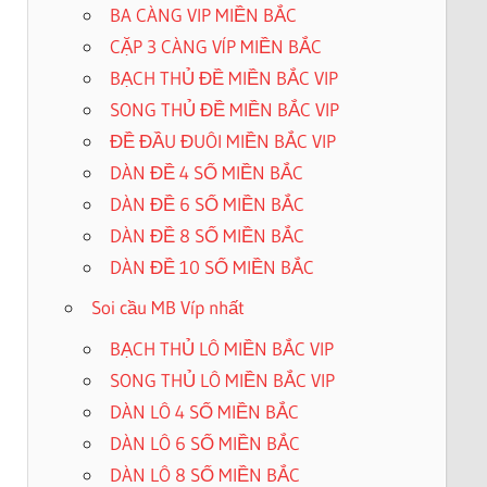
BA CÀNG VIP MIỀN BẮC
CẶP 3 CÀNG VÍP MIỀN BẮC
BẠCH THỦ ĐỀ MIỀN BẮC VIP
SONG THỦ ĐỀ MIỀN BẮC VIP
ĐỀ ĐẦU ĐUÔI MIỀN BẮC VIP
DÀN ĐỀ 4 SỐ MIỀN BẮC
DÀN ĐỀ 6 SỐ MIỀN BẮC
DÀN ĐỀ 8 SỐ MIỀN BẮC
DÀN ĐỀ 10 SỐ MIỀN BẮC
Soi cầu MB Víp nhất
BẠCH THỦ LÔ MIỀN BẮC VIP
SONG THỦ LÔ MIỀN BẮC VIP
DÀN LÔ 4 SỐ MIỀN BẮC
DÀN LÔ 6 SỐ MIỀN BẮC
DÀN LÔ 8 SỐ MIỀN BẮC