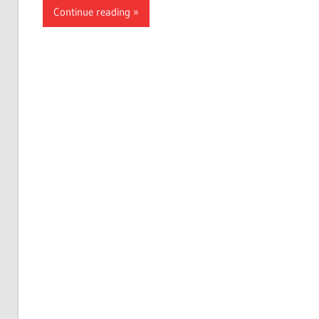
Continue reading