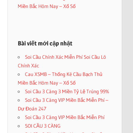
Miền Bắc Hôm Nay – Xổ Số
Bài viết mới cập nhật
Soi Cầu Chính Xác Miễn Phí Soi Cầu Lô
Chính Xác
Cau XSMB – Thống Kê Cầu Bạch Thủ
Miền Bắc Hôm Nay – Xổ Số
Soi Cầu 3 Càng 3 Miền Tỷ Lệ Trúng 99%
Soi Cầu 3 Càng VIP Miền Bắc Miễn Phí –
Dự Đoán 247
Soi Cầu 3 Càng VIP Miền Bắc Miễn Phí
SOI CẦU 3 CÀNG