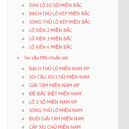
DÀN LÔ 10 SỐ MIỀN BẮC
BẠCH THỦ LÔ KÉP MIỀN BẮC
SONG THỦ LÔ KÉP MIỀN BẮC
LÔ XIÊN 2 MIỀN BẮC
LÔ XIÊN 3 MIỀN BẮC
LÔ XIÊN 4 MIỀN BẮC
Soi cầu MN chuẩn xác
BẠCH THỦ LÔ MIỀN NAM VIP
SOI CẦU XÍU CHỦ MIỀN NAM
GIẢI TÁM MIỀN NAM VIP
ĐỀ ĐẶC BIỆT MIỀN NAM
LÔ 3 SỐ MIỀN NAM VIP
SONG THỦ LÔ MIỀN NAM
ĐUÔI GIẢI TÁM MIỀN NAM
CẶP XÍU CHỦ MIỀN NAM