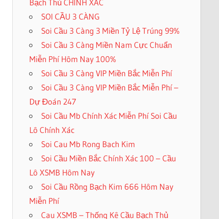
Bạch Thủ CHÍNH XÁC
SOI CẦU 3 CÀNG
Soi Cầu 3 Càng 3 Miền Tỷ Lệ Trúng 99%
Soi Cầu 3 Càng Miền Nam Cực Chuẩn
Miễn Phí Hôm Nay 100%
Soi Cầu 3 Càng VIP Miền Bắc Miễn Phí
Soi Cầu 3 Càng VIP Miền Bắc Miễn Phí –
Dự Đoán 247
Soi Cầu Mb Chính Xác Miễn Phí Soi Cầu
Lô Chính Xác
Soi Cau Mb Rong Bach Kim
Soi Cầu Miền Bắc Chính Xác 100 – Cầu
Lô XSMB Hôm Nay
Soi Cầu Rồng Bạch Kim 666 Hôm Nay
Miễn Phí
Cau XSMB – Thống Kê Cầu Bạch Thủ