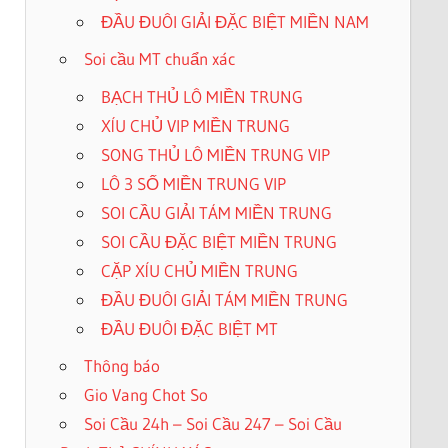
ĐẦU ĐUÔI GIẢI ĐẶC BIỆT MIỀN NAM
Soi cầu MT chuẩn xác
BẠCH THỦ LÔ MIỀN TRUNG
XÍU CHỦ VIP MIỀN TRUNG
SONG THỦ LÔ MIỀN TRUNG VIP
LÔ 3 SỐ MIỀN TRUNG VIP
SOI CẦU GIẢI TÁM MIỀN TRUNG
SOI CẦU ĐẶC BIỆT MIỀN TRUNG
CẶP XÍU CHỦ MIỀN TRUNG
ĐẦU ĐUÔI GIẢI TÁM MIỀN TRUNG
ĐẦU ĐUÔI ĐẶC BIỆT MT
Thông báo
Gio Vang Chot So
Soi Cầu 24h – Soi Cầu 247 – Soi Cầu