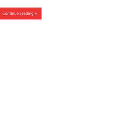
Continue reading