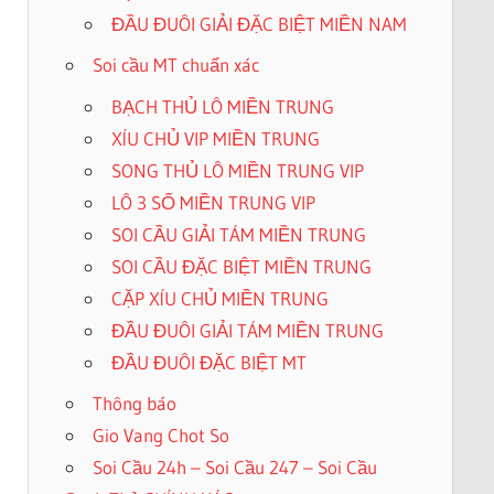
ĐẦU ĐUÔI GIẢI ĐẶC BIỆT MIỀN NAM
Soi cầu MT chuẩn xác
BẠCH THỦ LÔ MIỀN TRUNG
XÍU CHỦ VIP MIỀN TRUNG
SONG THỦ LÔ MIỀN TRUNG VIP
LÔ 3 SỐ MIỀN TRUNG VIP
SOI CẦU GIẢI TÁM MIỀN TRUNG
SOI CẦU ĐẶC BIỆT MIỀN TRUNG
CẶP XÍU CHỦ MIỀN TRUNG
ĐẦU ĐUÔI GIẢI TÁM MIỀN TRUNG
ĐẦU ĐUÔI ĐẶC BIỆT MT
Thông báo
Gio Vang Chot So
Soi Cầu 24h – Soi Cầu 247 – Soi Cầu