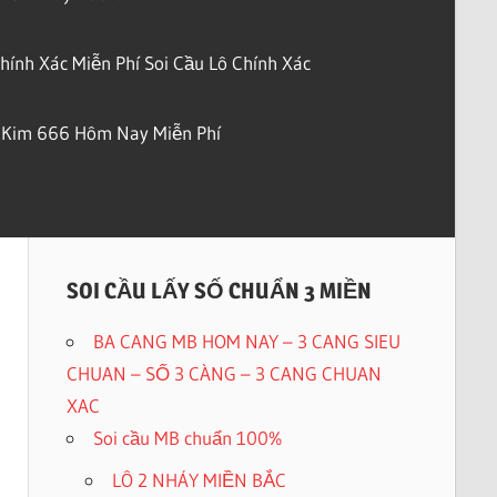
hính Xác Miễn Phí Soi Cầu Lô Chính Xác
 Kim 666 Hôm Nay Miễn Phí
SOI CẦU LẤY SỐ CHUẨN 3 MIỀN
BA CANG MB HOM NAY – 3 CANG SIEU
CHUAN – SỐ 3 CÀNG – 3 CANG CHUAN
XAC
Soi cầu MB chuẩn 100%
LÔ 2 NHÁY MIỀN BẮC