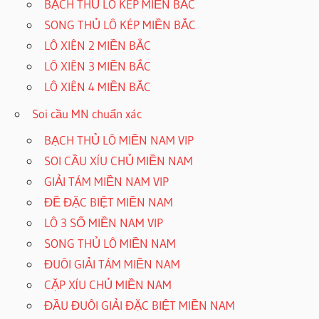
BẠCH THỦ LÔ KÉP MIỀN BẮC
SONG THỦ LÔ KÉP MIỀN BẮC
LÔ XIÊN 2 MIỀN BẮC
LÔ XIÊN 3 MIỀN BẮC
LÔ XIÊN 4 MIỀN BẮC
Soi cầu MN chuẩn xác
BẠCH THỦ LÔ MIỀN NAM VIP
SOI CẦU XÍU CHỦ MIỀN NAM
GIẢI TÁM MIỀN NAM VIP
ĐỀ ĐẶC BIỆT MIỀN NAM
LÔ 3 SỐ MIỀN NAM VIP
SONG THỦ LÔ MIỀN NAM
ĐUÔI GIẢI TÁM MIỀN NAM
CẶP XÍU CHỦ MIỀN NAM
ĐẦU ĐUÔI GIẢI ĐẶC BIỆT MIỀN NAM