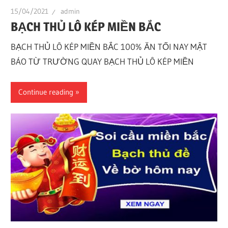
15/04/2021
admin
BẠCH THỦ LÔ KÉP MIỀN BẮC
BẠCH THỦ LÔ KÉP MIỀN BẮC 100% ĂN TỐI NAY MẬT
BÁO TỪ TRƯỜNG QUAY BẠCH THỦ LÔ KÉP MIỀN
Continue reading