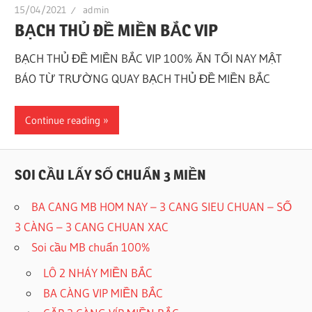
15/04/2021
admin
BẠCH THỦ ĐỀ MIỀN BẮC VIP
BẠCH THỦ ĐỀ MIỀN BẮC VIP 100% ĂN TỐI NAY MẬT
BÁO TỪ TRƯỜNG QUAY BẠCH THỦ ĐỀ MIỀN BẮC
Continue reading
SOI CẦU LẤY SỐ CHUẨN 3 MIỀN
BA CANG MB HOM NAY – 3 CANG SIEU CHUAN – SỐ
3 CÀNG – 3 CANG CHUAN XAC
Soi cầu MB chuẩn 100%
LÔ 2 NHÁY MIỀN BẮC
BA CÀNG VIP MIỀN BẮC