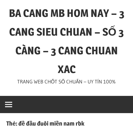
Skip
BA CANG MB HOM NAY – 3
to
content
CANG SIEU CHUAN – SỐ 3
CÀNG – 3 CANG CHUAN
XAC
TRANG WEB CHỐT SỐ CHUẨN – UY TÍN 100%
Thẻ:
đề đầu đuôi miền nam rbk