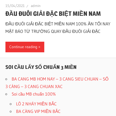
15/04/2021
admin
ĐẦU ĐUÔI GIẢI ĐẶC BIỆT MIỀN NAM
ĐẦU ĐUÔI GIẢI ĐẶC BIỆT MIỀN NAM 100% ĂN TỐI NAY
MẬT BÁO TỪ TRƯỜNG QUAY ĐẦU ĐUÔI GIẢI ĐẶC
Continue reading
SOI CẦU LẤY SỐ CHUẨN 3 MIỀN
BA CANG MB HOM NAY – 3 CANG SIEU CHUAN – SỐ
3 CÀNG – 3 CANG CHUAN XAC
Soi cầu MB chuẩn 100%
LÔ 2 NHÁY MIỀN BẮC
BA CÀNG VIP MIỀN BẮC