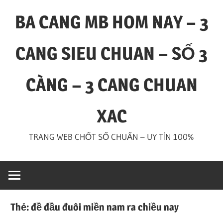
Skip
BA CANG MB HOM NAY – 3
to
content
CANG SIEU CHUAN – SỐ 3
CÀNG – 3 CANG CHUAN
XAC
TRANG WEB CHỐT SỐ CHUẨN – UY TÍN 100%
Thẻ:
đề đầu đuôi miền nam ra chiều nay