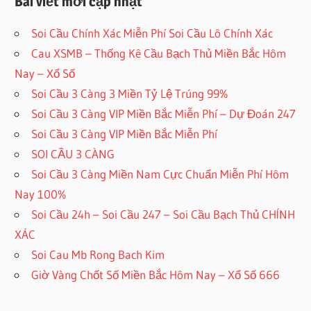
Bài viết mới cập nhật
Soi Cầu Chính Xác Miễn Phí Soi Cầu Lô Chính Xác
Cau XSMB – Thống Kê Cầu Bạch Thủ Miền Bắc Hôm
Nay – Xổ Số
Soi Cầu 3 Càng 3 Miền Tỷ Lệ Trúng 99%
Soi Cầu 3 Càng VIP Miền Bắc Miễn Phí – Dự Đoán 247
Soi Cầu 3 Càng VIP Miền Bắc Miễn Phí
SOI CẦU 3 CÀNG
Soi Cầu 3 Càng Miền Nam Cực Chuẩn Miễn Phí Hôm
Nay 100%
Soi Cầu 24h – Soi Cầu 247 – Soi Cầu Bạch Thủ CHÍNH
XÁC
Soi Cau Mb Rong Bach Kim
Giờ Vàng Chốt Số Miền Bắc Hôm Nay – Xổ Số 666