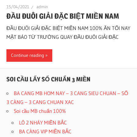
15/04/2021
admin
ĐẦU ĐUÔI GIẢI ĐẶC BIỆT MIỀN NAM
ĐẦU ĐUÔI GIẢI ĐẶC BIỆT MIỀN NAM 100% ĂN TỐI NAY
MẬT BÁO TỪ TRƯỜNG QUAY ĐẦU ĐUÔI GIẢI ĐẶC
Continue reading
SOI CẦU LẤY SỐ CHUẨN 3 MIỀN
BA CANG MB HOM NAY – 3 CANG SIEU CHUAN – SỐ
3 CÀNG – 3 CANG CHUAN XAC
Soi cầu MB chuẩn 100%
LÔ 2 NHÁY MIỀN BẮC
BA CÀNG VIP MIỀN BẮC