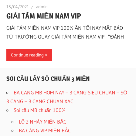
15/04/2021
admin
GIẢI TÁM MIỀN NAM VIP
GIẢI TÁM MIỀN NAM VIP 100% ĂN TỐI NAY MẬT BÁO
TỪ TRƯỜNG QUAY GIẢI TÁM MIỀN NAM VIP “ĐÁNH
Continue reading
SOI CẦU LẤY SỐ CHUẨN 3 MIỀN
BA CANG MB HOM NAY – 3 CANG SIEU CHUAN – SỐ
3 CÀNG – 3 CANG CHUAN XAC
Soi cầu MB chuẩn 100%
LÔ 2 NHÁY MIỀN BẮC
BA CÀNG VIP MIỀN BẮC