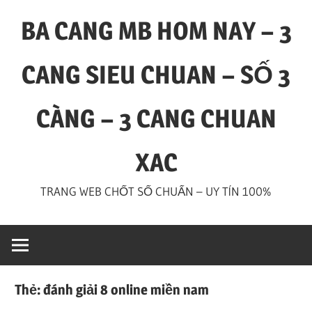
Skip
BA CANG MB HOM NAY – 3
to
content
CANG SIEU CHUAN – SỐ 3
CÀNG – 3 CANG CHUAN
XAC
TRANG WEB CHỐT SỐ CHUẨN – UY TÍN 100%
Thẻ:
đánh giải 8 online miền nam