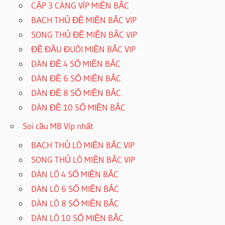
CẶP 3 CÀNG VÍP MIỀN BẮC
BẠCH THỦ ĐỀ MIỀN BẮC VIP
SONG THỦ ĐỀ MIỀN BẮC VIP
ĐỀ ĐẦU ĐUÔI MIỀN BẮC VIP
DÀN ĐỀ 4 SỐ MIỀN BẮC
DÀN ĐỀ 6 SỐ MIỀN BẮC
DÀN ĐỀ 8 SỐ MIỀN BẮC
DÀN ĐỀ 10 SỐ MIỀN BẮC
Soi cầu MB Víp nhất
BẠCH THỦ LÔ MIỀN BẮC VIP
SONG THỦ LÔ MIỀN BẮC VIP
DÀN LÔ 4 SỐ MIỀN BẮC
DÀN LÔ 6 SỐ MIỀN BẮC
DÀN LÔ 8 SỐ MIỀN BẮC
DÀN LÔ 10 SỐ MIỀN BẮC