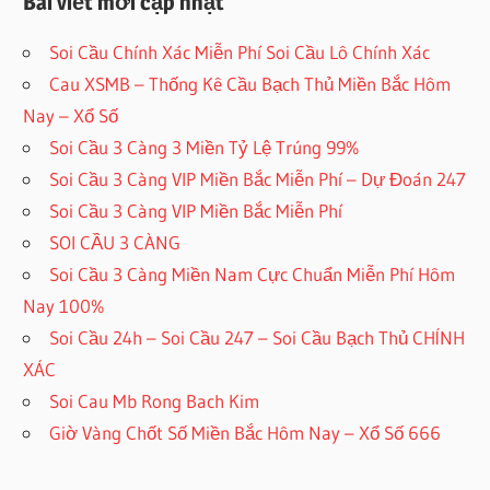
Bài viết mới cập nhật
Soi Cầu Chính Xác Miễn Phí Soi Cầu Lô Chính Xác
Cau XSMB – Thống Kê Cầu Bạch Thủ Miền Bắc Hôm
Nay – Xổ Số
Soi Cầu 3 Càng 3 Miền Tỷ Lệ Trúng 99%
Soi Cầu 3 Càng VIP Miền Bắc Miễn Phí – Dự Đoán 247
Soi Cầu 3 Càng VIP Miền Bắc Miễn Phí
SOI CẦU 3 CÀNG
Soi Cầu 3 Càng Miền Nam Cực Chuẩn Miễn Phí Hôm
Nay 100%
Soi Cầu 24h – Soi Cầu 247 – Soi Cầu Bạch Thủ CHÍNH
XÁC
Soi Cau Mb Rong Bach Kim
Giờ Vàng Chốt Số Miền Bắc Hôm Nay – Xổ Số 666