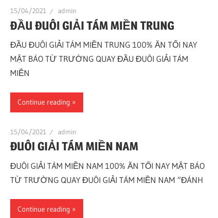
15/04/2021
admin
ĐẦU ĐUÔI GIẢI TÁM MIỀN TRUNG
ĐẦU ĐUÔI GIẢI TÁM MIỀN TRUNG 100% ĂN TỐI NAY
MẬT BÁO TỪ TRƯỜNG QUAY ĐẦU ĐUÔI GIẢI TÁM
MIỀN
Continue reading
15/04/2021
admin
ĐUÔI GIẢI TÁM MIỀN NAM
ĐUÔI GIẢI TÁM MIỀN NAM 100% ĂN TỐI NAY MẬT BÁO
TỪ TRƯỜNG QUAY ĐUÔI GIẢI TÁM MIỀN NAM “ĐÁNH
Continue reading