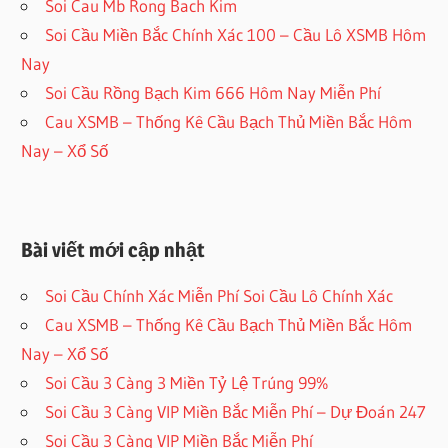
Soi Cau Mb Rong Bach Kim
Soi Cầu Miền Bắc Chính Xác 100 – Cầu Lô XSMB Hôm
Nay
Soi Cầu Rồng Bạch Kim 666 Hôm Nay Miễn Phí
Cau XSMB – Thống Kê Cầu Bạch Thủ Miền Bắc Hôm
Nay – Xổ Số
Bài viết mới cập nhật
Soi Cầu Chính Xác Miễn Phí Soi Cầu Lô Chính Xác
Cau XSMB – Thống Kê Cầu Bạch Thủ Miền Bắc Hôm
Nay – Xổ Số
Soi Cầu 3 Càng 3 Miền Tỷ Lệ Trúng 99%
Soi Cầu 3 Càng VIP Miền Bắc Miễn Phí – Dự Đoán 247
Soi Cầu 3 Càng VIP Miền Bắc Miễn Phí