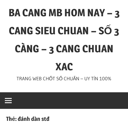
Skip
BA CANG MB HOM NAY – 3
to
content
CANG SIEU CHUAN – SỐ 3
CÀNG – 3 CANG CHUAN
XAC
TRANG WEB CHỐT SỐ CHUẨN – UY TÍN 100%
Thẻ:
đánh dàn stđ