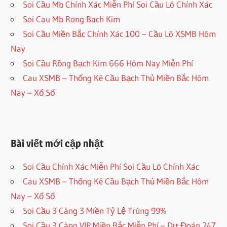
Soi Cầu Mb Chính Xác Miễn Phí Soi Cầu Lô Chính Xác
Soi Cau Mb Rong Bach Kim
Soi Cầu Miền Bắc Chính Xác 100 – Cầu Lô XSMB Hôm
Nay
Soi Cầu Rồng Bạch Kim 666 Hôm Nay Miễn Phí
Cau XSMB – Thống Kê Cầu Bạch Thủ Miền Bắc Hôm
Nay – Xổ Số
Bài viết mới cập nhật
Soi Cầu Chính Xác Miễn Phí Soi Cầu Lô Chính Xác
Cau XSMB – Thống Kê Cầu Bạch Thủ Miền Bắc Hôm
Nay – Xổ Số
Soi Cầu 3 Càng 3 Miền Tỷ Lệ Trúng 99%
Soi Cầu 3 Càng VIP Miền Bắc Miễn Phí – Dự Đoán 247