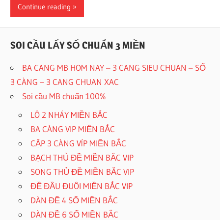
Continue reading
SOI CẦU LẤY SỐ CHUẨN 3 MIỀN
BA CANG MB HOM NAY – 3 CANG SIEU CHUAN – SỐ
3 CÀNG – 3 CANG CHUAN XAC
Soi cầu MB chuẩn 100%
LÔ 2 NHÁY MIỀN BẮC
BA CÀNG VIP MIỀN BẮC
CẶP 3 CÀNG VÍP MIỀN BẮC
BẠCH THỦ ĐỀ MIỀN BẮC VIP
SONG THỦ ĐỀ MIỀN BẮC VIP
ĐỀ ĐẦU ĐUÔI MIỀN BẮC VIP
DÀN ĐỀ 4 SỐ MIỀN BẮC
DÀN ĐỀ 6 SỐ MIỀN BẮC