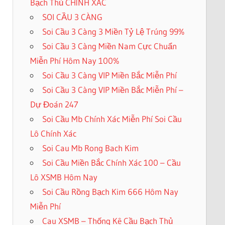
Bạch Thủ CHÍNH XÁC
SOI CẦU 3 CÀNG
Soi Cầu 3 Càng 3 Miền Tỷ Lệ Trúng 99%
Soi Cầu 3 Càng Miền Nam Cực Chuẩn
Miễn Phí Hôm Nay 100%
Soi Cầu 3 Càng VIP Miền Bắc Miễn Phí
Soi Cầu 3 Càng VIP Miền Bắc Miễn Phí –
Dự Đoán 247
Soi Cầu Mb Chính Xác Miễn Phí Soi Cầu
Lô Chính Xác
Soi Cau Mb Rong Bach Kim
Soi Cầu Miền Bắc Chính Xác 100 – Cầu
Lô XSMB Hôm Nay
Soi Cầu Rồng Bạch Kim 666 Hôm Nay
Miễn Phí
Cau XSMB – Thống Kê Cầu Bạch Thủ