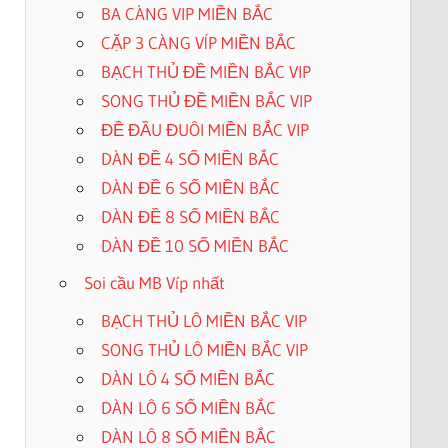
BA CÀNG VIP MIỀN BẮC
CẶP 3 CÀNG VÍP MIỀN BẮC
BẠCH THỦ ĐỀ MIỀN BẮC VIP
SONG THỦ ĐỀ MIỀN BẮC VIP
ĐỀ ĐẦU ĐUÔI MIỀN BẮC VIP
DÀN ĐỀ 4 SỐ MIỀN BẮC
DÀN ĐỀ 6 SỐ MIỀN BẮC
DÀN ĐỀ 8 SỐ MIỀN BẮC
DÀN ĐỀ 10 SỐ MIỀN BẮC
Soi cầu MB Víp nhất
BẠCH THỦ LÔ MIỀN BẮC VIP
SONG THỦ LÔ MIỀN BẮC VIP
DÀN LÔ 4 SỐ MIỀN BẮC
DÀN LÔ 6 SỐ MIỀN BẮC
DÀN LÔ 8 SỐ MIỀN BẮC