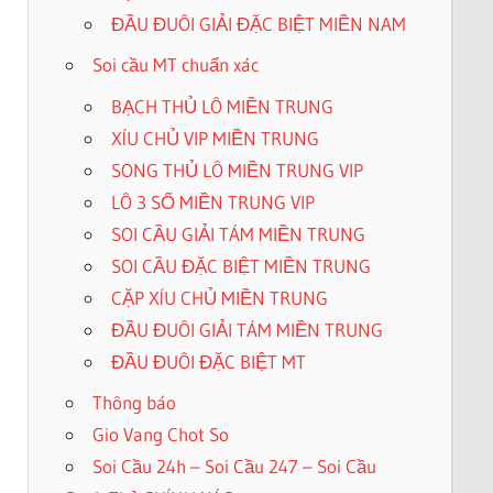
ĐẦU ĐUÔI GIẢI ĐẶC BIỆT MIỀN NAM
Soi cầu MT chuẩn xác
BẠCH THỦ LÔ MIỀN TRUNG
XÍU CHỦ VIP MIỀN TRUNG
SONG THỦ LÔ MIỀN TRUNG VIP
LÔ 3 SỐ MIỀN TRUNG VIP
SOI CẦU GIẢI TÁM MIỀN TRUNG
SOI CẦU ĐẶC BIỆT MIỀN TRUNG
CẶP XÍU CHỦ MIỀN TRUNG
ĐẦU ĐUÔI GIẢI TÁM MIỀN TRUNG
ĐẦU ĐUÔI ĐẶC BIỆT MT
Thông báo
Gio Vang Chot So
Soi Cầu 24h – Soi Cầu 247 – Soi Cầu