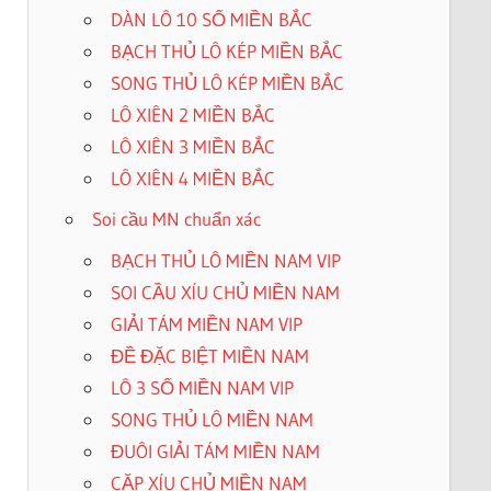
DÀN LÔ 10 SỐ MIỀN BẮC
BẠCH THỦ LÔ KÉP MIỀN BẮC
SONG THỦ LÔ KÉP MIỀN BẮC
LÔ XIÊN 2 MIỀN BẮC
LÔ XIÊN 3 MIỀN BẮC
LÔ XIÊN 4 MIỀN BẮC
Soi cầu MN chuẩn xác
BẠCH THỦ LÔ MIỀN NAM VIP
SOI CẦU XÍU CHỦ MIỀN NAM
GIẢI TÁM MIỀN NAM VIP
ĐỀ ĐẶC BIỆT MIỀN NAM
LÔ 3 SỐ MIỀN NAM VIP
SONG THỦ LÔ MIỀN NAM
ĐUÔI GIẢI TÁM MIỀN NAM
CẶP XÍU CHỦ MIỀN NAM