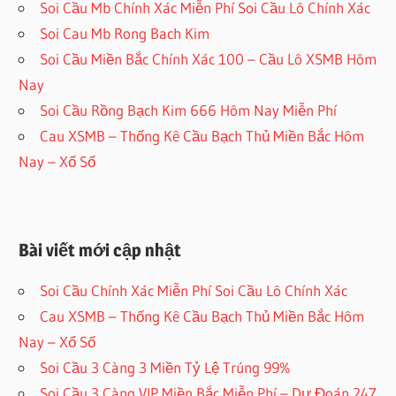
Soi Cầu Mb Chính Xác Miễn Phí Soi Cầu Lô Chính Xác
Soi Cau Mb Rong Bach Kim
Soi Cầu Miền Bắc Chính Xác 100 – Cầu Lô XSMB Hôm
Nay
Soi Cầu Rồng Bạch Kim 666 Hôm Nay Miễn Phí
Cau XSMB – Thống Kê Cầu Bạch Thủ Miền Bắc Hôm
Nay – Xổ Số
Bài viết mới cập nhật
Soi Cầu Chính Xác Miễn Phí Soi Cầu Lô Chính Xác
Cau XSMB – Thống Kê Cầu Bạch Thủ Miền Bắc Hôm
Nay – Xổ Số
Soi Cầu 3 Càng 3 Miền Tỷ Lệ Trúng 99%
Soi Cầu 3 Càng VIP Miền Bắc Miễn Phí – Dự Đoán 247