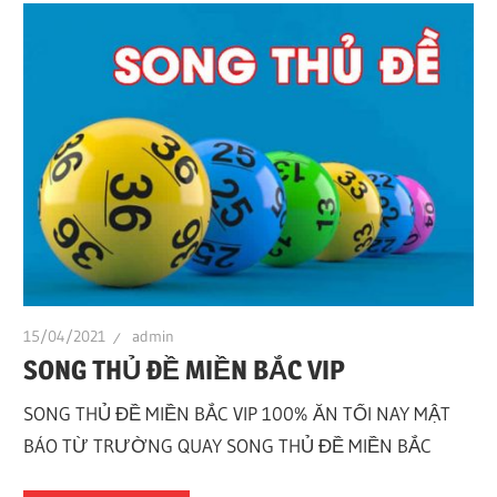
15/04/2021
admin
SONG THỦ ĐỀ MIỀN BẮC VIP
SONG THỦ ĐỀ MIỀN BẮC VIP 100% ĂN TỐI NAY MẬT
BÁO TỪ TRƯỜNG QUAY SONG THỦ ĐỀ MIỀN BẮC