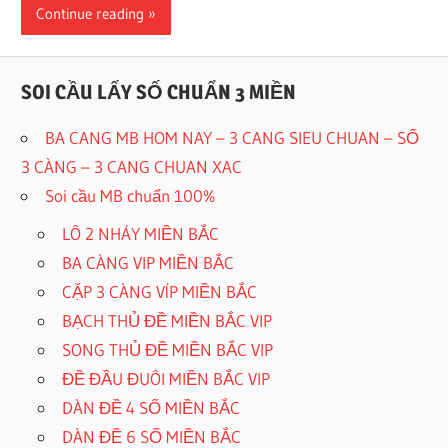
Continue reading
SOI CẦU LẤY SỐ CHUẨN 3 MIỀN
BA CANG MB HOM NAY – 3 CANG SIEU CHUAN – SỐ
3 CÀNG – 3 CANG CHUAN XAC
Soi cầu MB chuẩn 100%
LÔ 2 NHÁY MIỀN BẮC
BA CÀNG VIP MIỀN BẮC
CẶP 3 CÀNG VÍP MIỀN BẮC
BẠCH THỦ ĐỀ MIỀN BẮC VIP
SONG THỦ ĐỀ MIỀN BẮC VIP
ĐỀ ĐẦU ĐUÔI MIỀN BẮC VIP
DÀN ĐỀ 4 SỐ MIỀN BẮC
DÀN ĐỀ 6 SỐ MIỀN BẮC