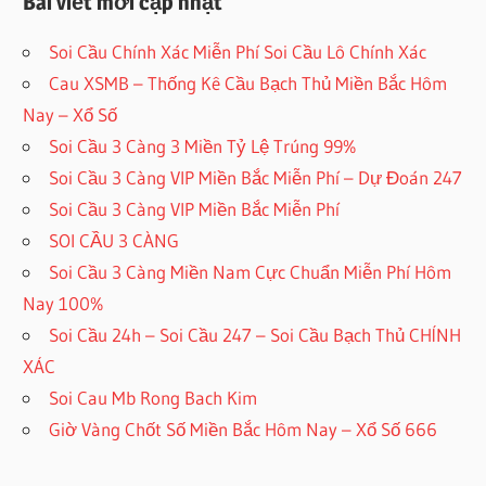
Bài viết mới cập nhật
Soi Cầu Chính Xác Miễn Phí Soi Cầu Lô Chính Xác
Cau XSMB – Thống Kê Cầu Bạch Thủ Miền Bắc Hôm
Nay – Xổ Số
Soi Cầu 3 Càng 3 Miền Tỷ Lệ Trúng 99%
Soi Cầu 3 Càng VIP Miền Bắc Miễn Phí – Dự Đoán 247
Soi Cầu 3 Càng VIP Miền Bắc Miễn Phí
SOI CẦU 3 CÀNG
Soi Cầu 3 Càng Miền Nam Cực Chuẩn Miễn Phí Hôm
Nay 100%
Soi Cầu 24h – Soi Cầu 247 – Soi Cầu Bạch Thủ CHÍNH
XÁC
Soi Cau Mb Rong Bach Kim
Giờ Vàng Chốt Số Miền Bắc Hôm Nay – Xổ Số 666